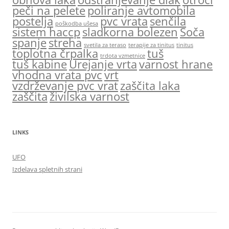
peči na pelete
poliranje avtomobila
postelja
pvc vrata
senčila
poškodba ušesa
sistem haccp
sladkorna bolezen
Soča
spanje
streha
svetila za teraso
terapije za tinitus
tinitus
toplotna črpalka
tuš
trdota vzmetnice
tuš kabine
Urejanje vrta
varnost hrane
vhodna vrata pvc
vrt
vzdrževanje pvc vrat
zaščita laka
zaščita
živilska varnost
LINKS
UFO
Izdelava spletnih strani