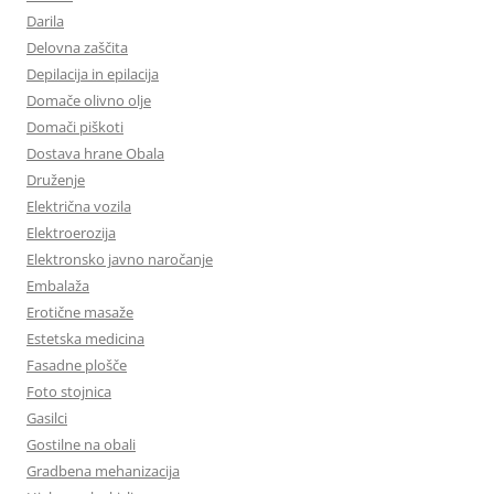
Darila
Delovna zaščita
Depilacija in epilacija
Domače olivno olje
Domači piškoti
Dostava hrane Obala
Druženje
Električna vozila
Elektroerozija
Elektronsko javno naročanje
Embalaža
Erotične masaže
Estetska medicina
Fasadne plošče
Foto stojnica
Gasilci
Gostilne na obali
Gradbena mehanizacija