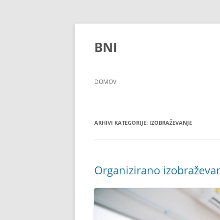
Preskoči
na
vsebino
BNI
DOMOV
ARHIVI KATEGORIJE:
IZOBRAŽEVANJE
Organizirano izobraževa