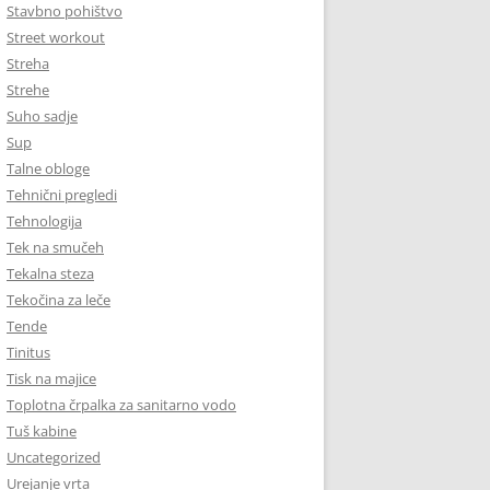
Stavbno pohištvo
Street workout
Streha
Strehe
Suho sadje
Sup
Talne obloge
Tehnični pregledi
Tehnologija
Tek na smučeh
Tekalna steza
Tekočina za leče
Tende
Tinitus
Tisk na majice
Toplotna črpalka za sanitarno vodo
Tuš kabine
Uncategorized
Urejanje vrta