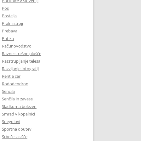
Počitnice v Sloveniji
Pos
Postelja
Pralni stroji
Prebava
Putika
Računovodstvo
Ravne strešne plošče
Razstrupljanje telesa
Razvijanje fotografij
Rent a car
Rododendron
Senčila
Senčila in zavese
Sladkorna bolezen
Smrad v kopalnici
Snegolovi
Športna obutev
Srbeče lasišče