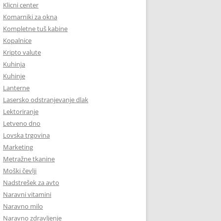
Klicni center
Komarniki za okna
Kompletne tuš kabine
Kopalnice
Kripto valute
Kuhinja
Kuhinje
Lanterne
Lasersko odstranjevanje dlak
Lektoriranje
Letveno dno
Lovska trgovina
Marketing
Metražne tkanine
Moški čevlji
Nadstrešek za avto
Naravni vitamini
Naravno milo
Naravno zdravljenje