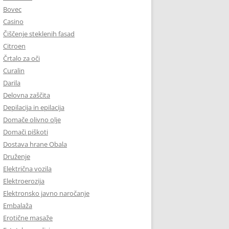
Bovec
Casino
Čiščenje steklenih fasad
Citroen
Črtalo za oči
Curalin
Darila
Delovna zaščita
Depilacija in epilacija
Domače olivno olje
Domači piškoti
Dostava hrane Obala
Druženje
Električna vozila
Elektroerozija
Elektronsko javno naročanje
Embalaža
Erotične masaže