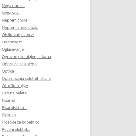
Nega obraza
Nega vozil
Nepremičnine
Nepremičnine obala
Oblikovanje obrvi
Odpornost
Oglaševanje
Ogrevanje in hlajenje doma
Opornica za koleno
Optika
Optimizacija spletnih strani
Otroške knjige
Peči na pelete
Pisarna
Pisarniški stoli
Plastika
Ploščice za kopalnico
Poceni elektrika