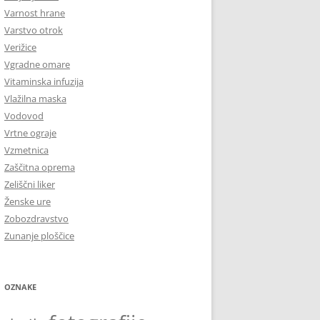
Varnost hrane
Varstvo otrok
Verižice
Vgradne omare
Vitaminska infuzija
Vlažilna maska
Vodovod
Vrtne ograje
Vzmetnica
Zaščitna oprema
Zeliščni liker
Ženske ure
Zobozdravstvo
Zunanje ploščice
OZNAKE