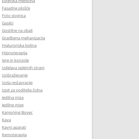
Estetska medicina
Fasadne plošče
Foto stojnica
Gasilci
Gostilne na obali
Gradbena mehanizacija
Hialuronska kislina
Hipnoterapija
Igre in konzole
Izdelava spletnih strani
Izobraževanje
Izola restavracije
Izpit za voditelja čolna
Jedilna miza
Jedilne mize
Kanjoning Bovec
Kava
Kavni aparati
Kemoterapija