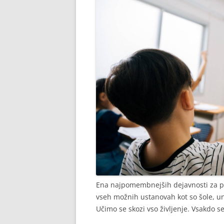
Ena najpomembnejših dejavnosti za po
vseh možnih ustanovah kot so šole, uni
Učimo se skozi vso življenje. Vsakdo s