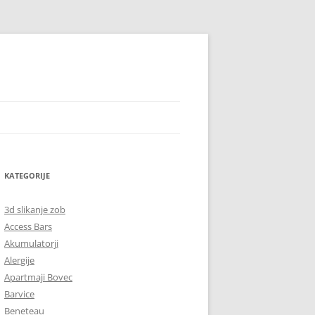
KATEGORIJE
3d slikanje zob
Access Bars
Akumulatorji
Alergije
Apartmaji Bovec
Barvice
Beneteau