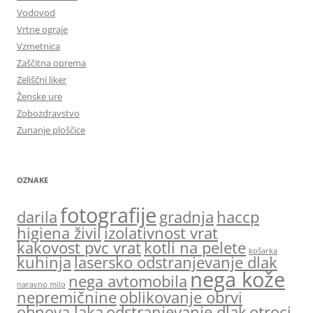
Vodovod
Vrtne ograje
Vzmetnica
Zaščitna oprema
Zeliščni liker
Ženske ure
Zobozdravstvo
Zunanje ploščice
OZNAKE
fotografije
darila
gradnja
haccp
higiena živil
izolativnost vrat
kakovost pvc vrat
kotli na pelete
košarka
kuhinja
lasersko odstranjevanje dlak
nega kože
nega avtomobila
naravno milo
nepremičnine
oblikovanje obrvi
obnova laka
odstranjevanje dlak
otroci