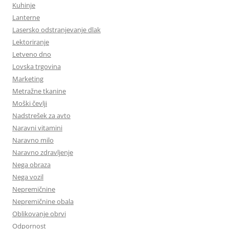
Kuhinje
Lanterne
Lasersko odstranjevanje dlak
Lektoriranje
Letveno dno
Lovska trgovina
Marketing
Metražne tkanine
Moški čevlji
Nadstrešek za avto
Naravni vitamini
Naravno milo
Naravno zdravljenje
Nega obraza
Nega vozil
Nepremičnine
Nepremičnine obala
Oblikovanje obrvi
Odpornost