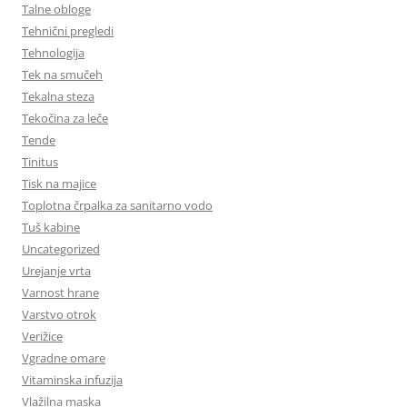
Talne obloge
Tehnični pregledi
Tehnologija
Tek na smučeh
Tekalna steza
Tekočina za leče
Tende
Tinitus
Tisk na majice
Toplotna črpalka za sanitarno vodo
Tuš kabine
Uncategorized
Urejanje vrta
Varnost hrane
Varstvo otrok
Verižice
Vgradne omare
Vitaminska infuzija
Vlažilna maska