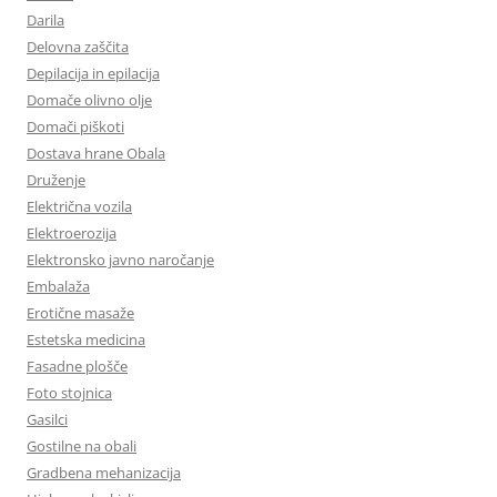
Darila
Delovna zaščita
Depilacija in epilacija
Domače olivno olje
Domači piškoti
Dostava hrane Obala
Druženje
Električna vozila
Elektroerozija
Elektronsko javno naročanje
Embalaža
Erotične masaže
Estetska medicina
Fasadne plošče
Foto stojnica
Gasilci
Gostilne na obali
Gradbena mehanizacija