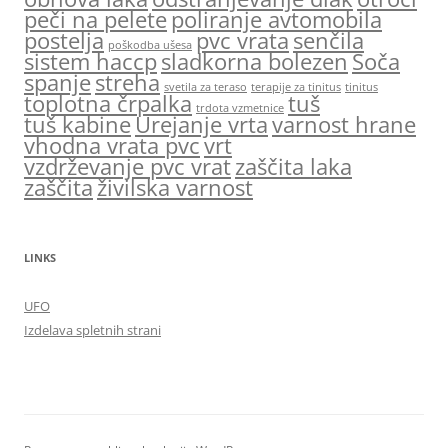
peči na pelete
poliranje avtomobila
postelja
pvc vrata
senčila
poškodba ušesa
sistem haccp
sladkorna bolezen
Soča
spanje
streha
svetila za teraso
terapije za tinitus
tinitus
toplotna črpalka
tuš
trdota vzmetnice
tuš kabine
Urejanje vrta
varnost hrane
vhodna vrata pvc
vrt
vzdrževanje pvc vrat
zaščita laka
zaščita
živilska varnost
LINKS
UFO
Izdelava spletnih strani