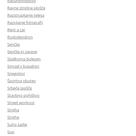
Računovodstvo
Ravne strešne plošče
Razstrupljanje telesa
Razvijanje fotografij
Rent a car
Rododendron
Senčila
Senčila in zavese
Sladkorna bolezen
Smrad v kopalnici
Snegolovi
Športna obutev
Srbeče lasišče
Stavbno pohištvo
Street workout
Streha
Strehe
Suho sadje
Sup