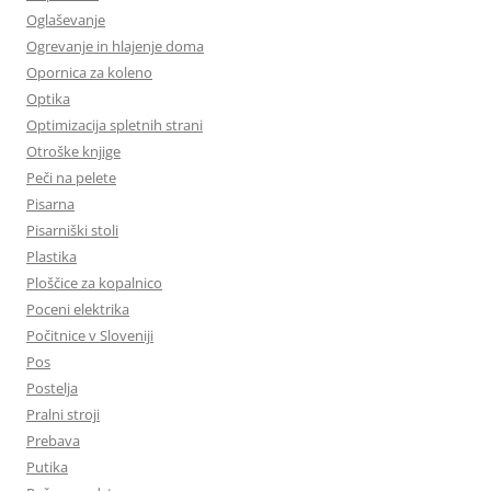
Oglaševanje
Ogrevanje in hlajenje doma
Opornica za koleno
Optika
Optimizacija spletnih strani
Otroške knjige
Peči na pelete
Pisarna
Pisarniški stoli
Plastika
Ploščice za kopalnico
Poceni elektrika
Počitnice v Sloveniji
Pos
Postelja
Pralni stroji
Prebava
Putika