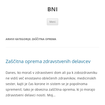
Preskoči
na
BNI
vsebino
Meni
ARHIVI KATEGORIJE:
ZAŠČITNA OPREMA
Zaščitna oprema zdravstvenih delavcev
Danes, ko moraš v zdravstveni dom ali pa k zobozdravniku
ne vidiš več enostavno oblečenih zdravnikov, medicinskih
sester, kajti je čas korone in sistem se je popolnoma
spremenil, tako je obvezna zaščitna oprema, ki jo morajo
zdravstveni delavci nositi. Moj…