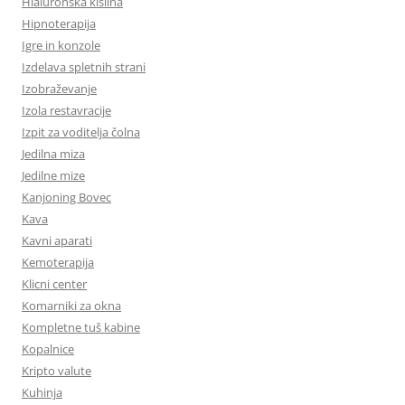
Hialuronska kislina
Hipnoterapija
Igre in konzole
Izdelava spletnih strani
Izobraževanje
Izola restavracije
Izpit za voditelja čolna
Jedilna miza
Jedilne mize
Kanjoning Bovec
Kava
Kavni aparati
Kemoterapija
Klicni center
Komarniki za okna
Kompletne tuš kabine
Kopalnice
Kripto valute
Kuhinja