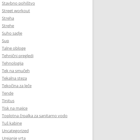
Stavbno pohištvo
Street workout
Streha
Strehe
Suho sadje
Sup
Talne obloge
Tehnični pregledi
Tehnologija
Tek na smučeh
Tekalna steza
Tekočina za leče
Tende
Tinitus
Tisk na majice
Toplotna črpalka za sanitarno vodo
Tuš kabine
Uncategorized
Urejanje vrta