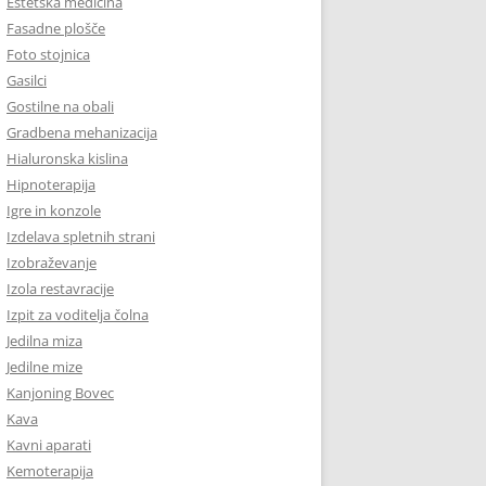
Estetska medicina
Fasadne plošče
Foto stojnica
Gasilci
Gostilne na obali
Gradbena mehanizacija
Hialuronska kislina
Hipnoterapija
Igre in konzole
Izdelava spletnih strani
Izobraževanje
Izola restavracije
Izpit za voditelja čolna
Jedilna miza
Jedilne mize
Kanjoning Bovec
Kava
Kavni aparati
Kemoterapija