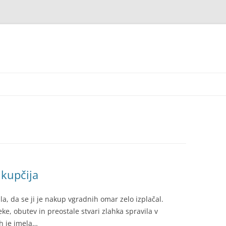
kupčija
a, da se ji je nakup vgradnih omar zelo izplačal.
ke, obutev in preostale stvari zlahka spravila v
ih je imela…