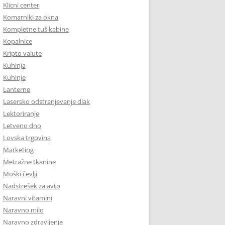
Klicni center
Komarniki za okna
Kompletne tuš kabine
Kopalnice
Kripto valute
Kuhinja
Kuhinje
Lanterne
Lasersko odstranjevanje dlak
Lektoriranje
Letveno dno
Lovska trgovina
Marketing
Metražne tkanine
Moški čevlji
Nadstrešek za avto
Naravni vitamini
Naravno milo
Naravno zdravljenje