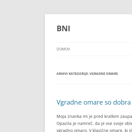
Preskoči
na
vsebino
BNI
DOMOV
ARHIVI KATEGORIJE:
VGRADNE OMARE
Vgradne omare so dobra 
Moja znanka mi je pred kratkim zaupal
Opazila je namreč, da je vse svoje oble
vgradno omaro. V klasične omare, ki j