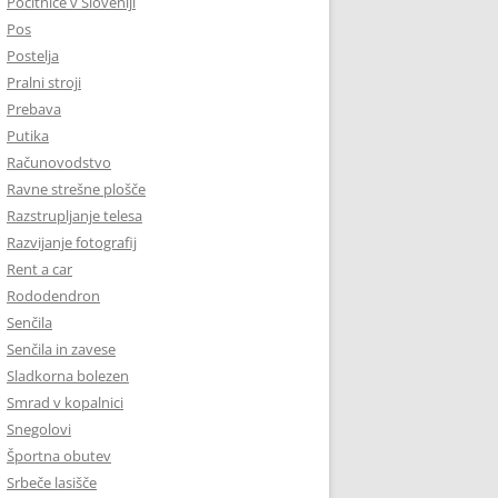
Počitnice v Sloveniji
Pos
Postelja
Pralni stroji
Prebava
Putika
Računovodstvo
Ravne strešne plošče
Razstrupljanje telesa
Razvijanje fotografij
Rent a car
Rododendron
Senčila
Senčila in zavese
Sladkorna bolezen
Smrad v kopalnici
Snegolovi
Športna obutev
Srbeče lasišče