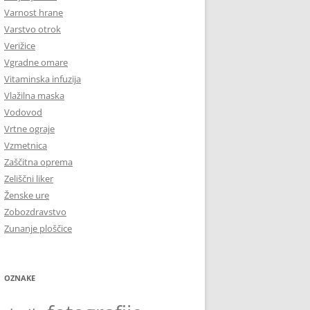
Varnost hrane
Varstvo otrok
Verižice
Vgradne omare
Vitaminska infuzija
Vlažilna maska
Vodovod
Vrtne ograje
Vzmetnica
Zaščitna oprema
Zeliščni liker
Ženske ure
Zobozdravstvo
Zunanje ploščice
OZNAKE