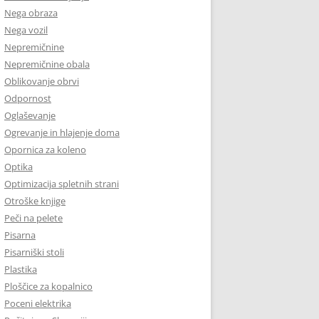
Nega obraza
Nega vozil
Nepremičnine
Nepremičnine obala
Oblikovanje obrvi
Odpornost
Oglaševanje
Ogrevanje in hlajenje doma
Opornica za koleno
Optika
Optimizacija spletnih strani
Otroške knjige
Peči na pelete
Pisarna
Pisarniški stoli
Plastika
Ploščice za kopalnico
Poceni elektrika