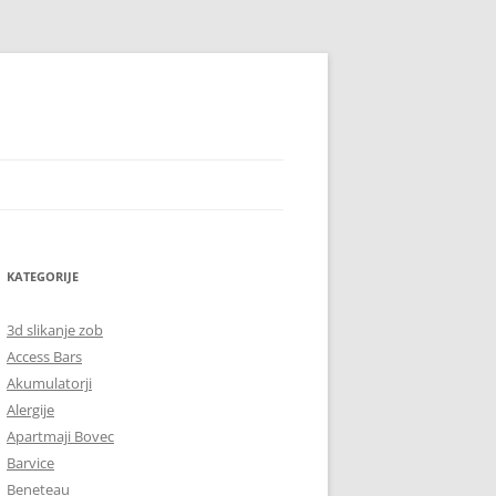
KATEGORIJE
3d slikanje zob
Access Bars
Akumulatorji
Alergije
Apartmaji Bovec
Barvice
Beneteau