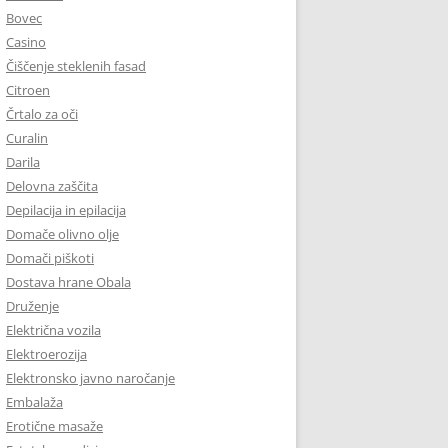
Bovec
Casino
Čiščenje steklenih fasad
Citroen
Črtalo za oči
Curalin
Darila
Delovna zaščita
Depilacija in epilacija
Domače olivno olje
Domači piškoti
Dostava hrane Obala
Druženje
Električna vozila
Elektroerozija
Elektronsko javno naročanje
Embalaža
Erotične masaže