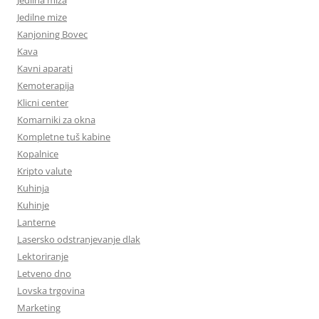
Jedilne mize
Kanjoning Bovec
Kava
Kavni aparati
Kemoterapija
Klicni center
Komarniki za okna
Kompletne tuš kabine
Kopalnice
Kripto valute
Kuhinja
Kuhinje
Lanterne
Lasersko odstranjevanje dlak
Lektoriranje
Letveno dno
Lovska trgovina
Marketing