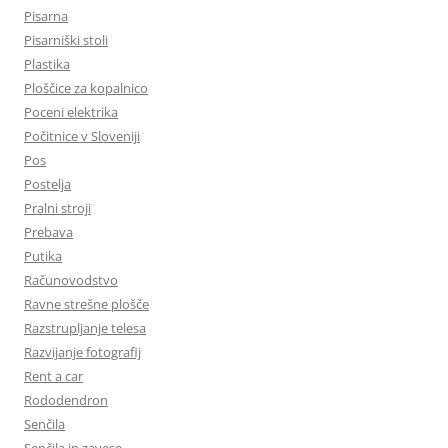
Pisarna
Pisarniški stoli
Plastika
Ploščice za kopalnico
Poceni elektrika
Počitnice v Sloveniji
Pos
Postelja
Pralni stroji
Prebava
Putika
Računovodstvo
Ravne strešne plošče
Razstrupljanje telesa
Razvijanje fotografij
Rent a car
Rododendron
Senčila
Senčila in zavese