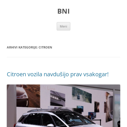
Preskoči
na
BNI
vsebino
Meni
ARHIVI KATEGORIJE:
CITROEN
Citroen vozila navdušijo prav vsakogar!