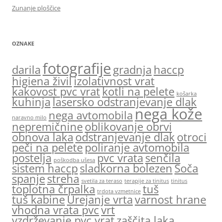
Zunanje ploščice
OZNAKE
fotografije
darila
gradnja
haccp
higiena živil
izolativnost vrat
kakovost pvc vrat
kotli na pelete
košarka
kuhinja
lasersko odstranjevanje dlak
nega kože
nega avtomobila
naravno milo
nepremičnine
oblikovanje obrvi
obnova laka
odstranjevanje dlak
otroci
peči na pelete
poliranje avtomobila
postelja
pvc vrata
senčila
poškodba ušesa
sistem haccp
sladkorna bolezen
Soča
spanje
streha
svetila za teraso
terapije za tinitus
tinitus
toplotna črpalka
tuš
trdota vzmetnice
tuš kabine
Urejanje vrta
varnost hrane
vhodna vrata pvc
vrt
vzdrževanje pvc vrat
zaščita laka