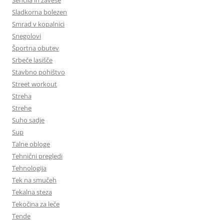
Sladkorna bolezen
Smrad v kopalnici
Snegolovi
Športna obutev
Srbeče lasišče
Stavbno pohištvo
Street workout
Streha
Strehe
Suho sadje
Sup
Talne obloge
Tehnični pregledi
Tehnologija
Tek na smučeh
Tekalna steza
Tekočina za leče
Tende