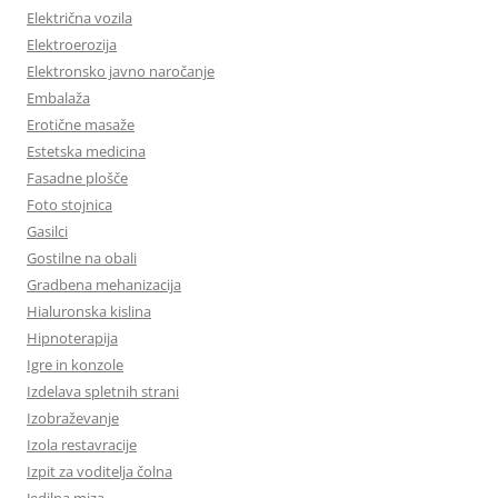
Električna vozila
Elektroerozija
Elektronsko javno naročanje
Embalaža
Erotične masaže
Estetska medicina
Fasadne plošče
Foto stojnica
Gasilci
Gostilne na obali
Gradbena mehanizacija
Hialuronska kislina
Hipnoterapija
Igre in konzole
Izdelava spletnih strani
Izobraževanje
Izola restavracije
Izpit za voditelja čolna
Jedilna miza