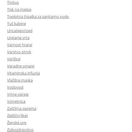
Tinitus
Tisk na majice
Toplotna črpalka za sanitarno vodo
Tuš kabine
Uncategorized
Urejanje vrta
Varnost hrane
Varstvo otrok
Verižice
Vgradne omare
Vitaminska infuzija
Vlažilna maska
Vodovod
Vrtne ograje
Vzmetnica
Zaščitna oprema
Zeliščni liker
Ženske ure
Zobozdravstvo