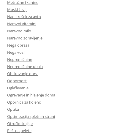
Metražne tkanine
Moški čevlji
Nadstrešek za avto
Naravni vitamini
Naravno milo
Naravno zdravljenje
Nega obraza
Nega vozil
Nepremičnine
Nepremičnine obala
Oblikovanje obrvi
Odpornost
Oglaševanje
Ogrevanje in hlajenje doma
Opornica za koleno
Optika
Optimizacija spletnih strani
Otroške knjige
Peči na pelete