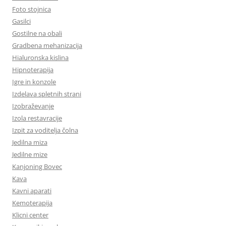
Foto stojnica
Gasilci
Gostilne na obali
Gradbena mehanizacija
Hialuronska kislina
Hipnoterapija
Igre in konzole
Izdelava spletnih strani
Izobraževanje
Izola restavracije
Izpit za voditelja čolna
Jedilna miza
Jedilne mize
Kanjoning Bovec
Kava
Kavni aparati
Kemoterapija
Klicni center