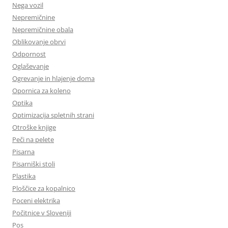
Nega vozil
Nepremičnine
Nepremičnine obala
Oblikovanje obrvi
Odpornost
Oglaševanje
Ogrevanje in hlajenje doma
Opornica za koleno
Optika
Optimizacija spletnih strani
Otroške knjige
Peči na pelete
Pisarna
Pisarniški stoli
Plastika
Ploščice za kopalnico
Poceni elektrika
Počitnice v Sloveniji
Pos