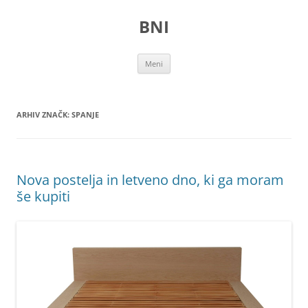
Preskoči
na
BNI
vsebino
Meni
ARHIV ZNAČK:
SPANJE
Nova postelja in letveno dno, ki ga moram
še kupiti