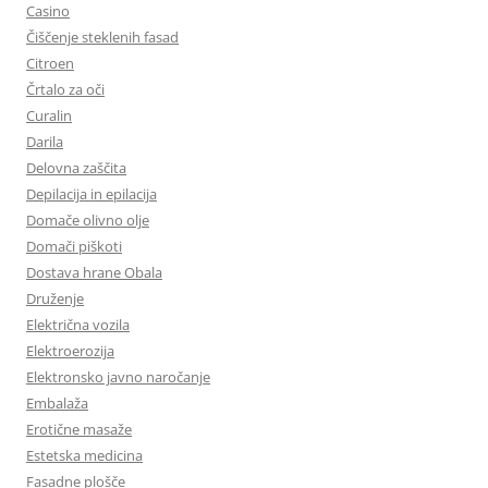
Casino
Čiščenje steklenih fasad
Citroen
Črtalo za oči
Curalin
Darila
Delovna zaščita
Depilacija in epilacija
Domače olivno olje
Domači piškoti
Dostava hrane Obala
Druženje
Električna vozila
Elektroerozija
Elektronsko javno naročanje
Embalaža
Erotične masaže
Estetska medicina
Fasadne plošče