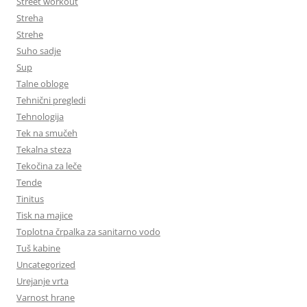
Street workout
Streha
Strehe
Suho sadje
Sup
Talne obloge
Tehnični pregledi
Tehnologija
Tek na smučeh
Tekalna steza
Tekočina za leče
Tende
Tinitus
Tisk na majice
Toplotna črpalka za sanitarno vodo
Tuš kabine
Uncategorized
Urejanje vrta
Varnost hrane