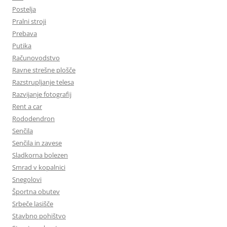
Postelja
Pralni stroji
Prebava
Putika
Računovodstvo
Ravne strešne plošče
Razstrupljanje telesa
Razvijanje fotografij
Rent a car
Rododendron
Senčila
Senčila in zavese
Sladkorna bolezen
Smrad v kopalnici
Snegolovi
Športna obutev
Srbeče lasišče
Stavbno pohištvo