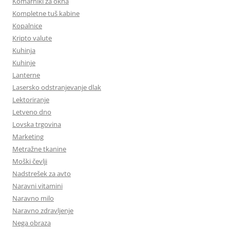
Komarniki za okna
Kompletne tuš kabine
Kopalnice
Kripto valute
Kuhinja
Kuhinje
Lanterne
Lasersko odstranjevanje dlak
Lektoriranje
Letveno dno
Lovska trgovina
Marketing
Metražne tkanine
Moški čevlji
Nadstrešek za avto
Naravni vitamini
Naravno milo
Naravno zdravljenje
Nega obraza