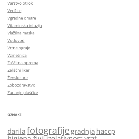
Varstvo otrok
Verižice
Vgradne omare
Vitaminska infuzija
Vlažilna maska
Vodovod
Vrtne ograje
Vzmetnica
Zaščitna oprema
Zeliščni liker
Ženske ure
Zobozdravstvo
Zunanje ploščice
OZNAKE
fotografije
darila
gradnja
haccp
higiena živil
izolativnost vrat