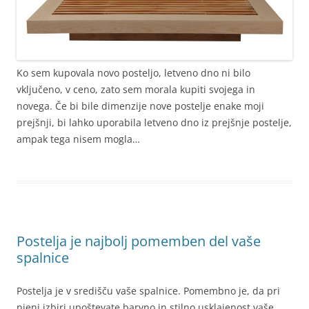
Ko sem kupovala novo posteljo, letveno dno ni bilo
vključeno, v ceno, zato sem morala kupiti svojega in
novega. Če bi bile dimenzije nove postelje enake moji
prejšnji, bi lahko uporabila letveno dno iz prejšnje postelje,
ampak tega nisem mogla…
Postelja je najbolj pomemben del vaše
spalnice
Postelja je v središču vaše spalnice. Pomembno je, da pri
njeni izbiri upoštevate barvno in stilno usklajenost vaše