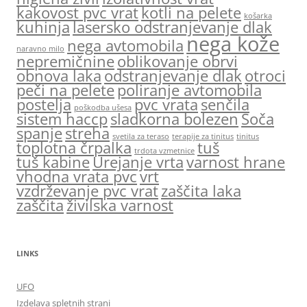
kakovost pvc vrat
kotli na pelete
košarka
kuhinja
lasersko odstranjevanje dlak
nega kože
nega avtomobila
naravno milo
nepremičnine
oblikovanje obrvi
obnova laka
odstranjevanje dlak
otroci
peči na pelete
poliranje avtomobila
postelja
pvc vrata
senčila
poškodba ušesa
sistem haccp
sladkorna bolezen
Soča
spanje
streha
svetila za teraso
terapije za tinitus
tinitus
toplotna črpalka
tuš
trdota vzmetnice
tuš kabine
Urejanje vrta
varnost hrane
vhodna vrata pvc
vrt
vzdrževanje pvc vrat
zaščita laka
zaščita
živilska varnost
LINKS
UFO
Izdelava spletnih strani