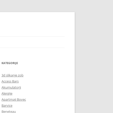
KATEGORIJE
3d slikanje zob
Access Bars
Akumulatorji
Alergije
Apartmaji Bovec
Barvice
Beneteau