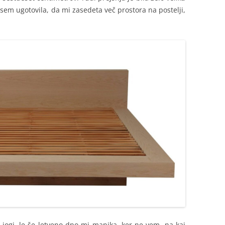
em ugotovila, da mi zasedeta več prostora na postelji,
v jogi, le še letveno dno mi manjka, ker ne vem, na kaj