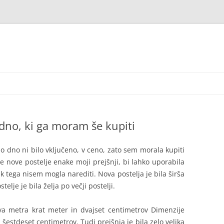
 dno, ki ga moram še kupiti
o dno ni bilo vključeno, v ceno, zato sem morala kupiti
e nove postelje enake moji prejšnji, bi lahko uporabila
k tega nisem mogla narediti. Nova postelja je bila širša
lje je bila želja po večji postelji.
dva metra krat meter in dvajset centimetrov Dimenzije
 šestdeset centimetrov. Tudi prejšnja je bila zelo velika