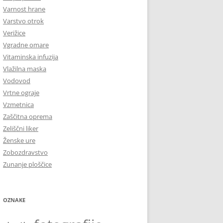
Varnost hrane
Varstvo otrok
Verižice
Vgradne omare
Vitaminska infuzija
Vlažilna maska
Vodovod
Vrtne ograje
Vzmetnica
Zaščitna oprema
Zeliščni liker
Ženske ure
Zobozdravstvo
Zunanje ploščice
OZNAKE