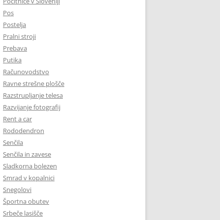
Počitnice v Sloveniji
Pos
Postelja
Pralni stroji
Prebava
Putika
Računovodstvo
Ravne strešne plošče
Razstrupljanje telesa
Razvijanje fotografij
Rent a car
Rododendron
Senčila
Senčila in zavese
Sladkorna bolezen
Smrad v kopalnici
Snegolovi
Športna obutev
Srbeče lasišče