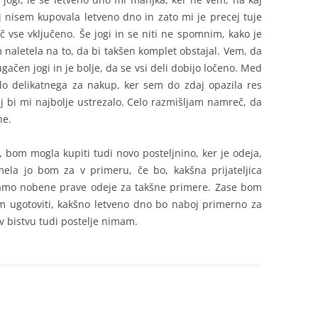
j nisem kupovala letveno dno in zato mi je precej tuje
reč vse vključeno. Še jogi in se niti ne spomnim, kako je
 naletela na to, da bi takšen komplet obstajal. Vem, da
rugačen jogi in je bolje, da se vsi deli dobijo ločeno. Med
lo delikatnega za nakup, ker sem do zdaj opazila res
 bi mi najbolje ustrezalo. Celo razmišljam namreč, da
gne.
 bom mogla kupiti tudi novo posteljnino, ker je odeja,
ela jo bom za v primeru, če bo, kakšna prijateljica
mamo nobene prave odeje za takšne primere. Zase bom
 ugotoviti, kakšno letveno dno bo naboj primerno za
 v bistvu tudi postelje nimam.