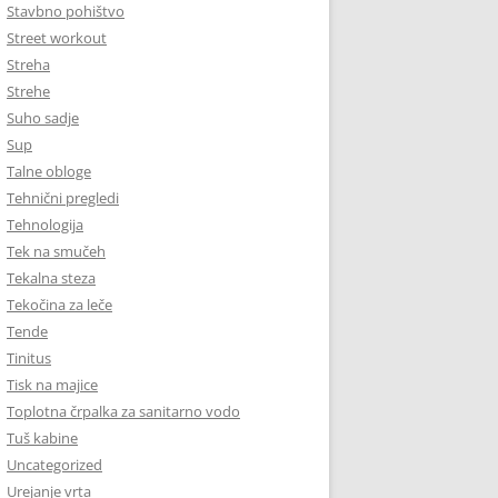
Stavbno pohištvo
Street workout
Streha
Strehe
Suho sadje
Sup
Talne obloge
Tehnični pregledi
Tehnologija
Tek na smučeh
Tekalna steza
Tekočina za leče
Tende
Tinitus
Tisk na majice
Toplotna črpalka za sanitarno vodo
Tuš kabine
Uncategorized
Urejanje vrta