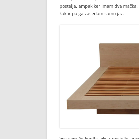
postelja, ampak ker imam dva mačka, s
kakor pa ga zasedam samo jaz.
Vse sem že kupila, okvir postelje, no