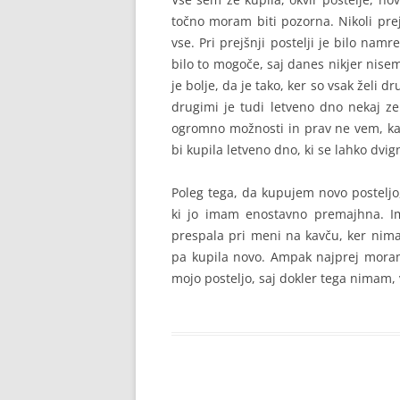
točno moram biti pozorna. Nikoli pre
vse. Pri prejšnji postelji je bilo nam
bilo to mogoče, saj danes nikjer nisem
je bolje, da je tako, ker so vsak želi d
drugimi je tudi letveno dno nekaj ze
ogromno možnosti in prav ne vem, kaj
bi kupila letveno dno, ki se lahko dvi
Poleg tega, da kupujem novo posteljo,
ki jo imam enostavno premajhna. Im
prespala pri meni na kavču, ker ni
pa kupila novo. Ampak najprej moram
mojo posteljo, saj dokler tega nimam,