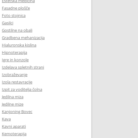
Estetska medicina
Fasadne plošče
Foto stojnica
Gasilci
Gostilne na obali
Gradbena mehanizacija
Hialuronska kislina
Hipnoterapija
Igre in konzole
Izdelava spletnih strani
Izobraževanje
Izola restavracije
Izpit za voditelja čolna
Jedilna miza
Jedilne mize
Kanjoning Bovec
Kava
Kavni aparati
Kemoterapija