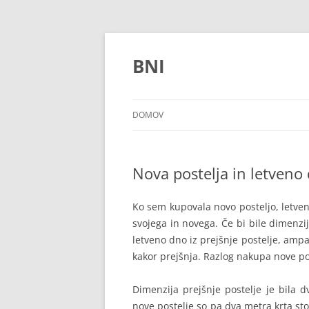
Preskoči
na
vsebino
BNI
DOMOV
Nova postelja in letveno
Ko sem kupovala novo posteljo, letven
svojega in novega. Če bi bile dimenzij
letveno dno iz prejšnje postelje, ampa
kakor prejšnja. Razlog nakupa nove poste
Dimenzija prejšnje postelje je bila 
nove postelje so pa dva metra krta sto