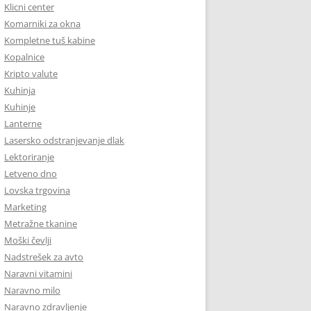
Klicni center
Komarniki za okna
Kompletne tuš kabine
Kopalnice
Kripto valute
Kuhinja
Kuhinje
Lanterne
Lasersko odstranjevanje dlak
Lektoriranje
Letveno dno
Lovska trgovina
Marketing
Metražne tkanine
Moški čevlji
Nadstrešek za avto
Naravni vitamini
Naravno milo
Naravno zdravljenje