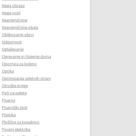
Nega obraza
Nega vozil
Nepremičnine
Nepremičnine obala
Oblikovanje obrvi
Odpornost
Oglaševanje
Ogrevanje in hlajenje doma
Opornica za koleno
Optika
Optimizacija spletnih strani
Otroške knjige
Peči na pelete
Pisarna
Pisarniški stoli
Plastika
Ploščice za kopalnico
Poceni elektrika