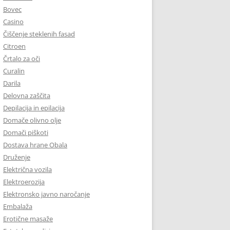
Bovec
Casino
Čiščenje steklenih fasad
Citroen
Črtalo za oči
Curalin
Darila
Delovna zaščita
Depilacija in epilacija
Domače olivno olje
Domači piškoti
Dostava hrane Obala
Druženje
Električna vozila
Elektroerozija
Elektronsko javno naročanje
Embalaža
Erotične masaže