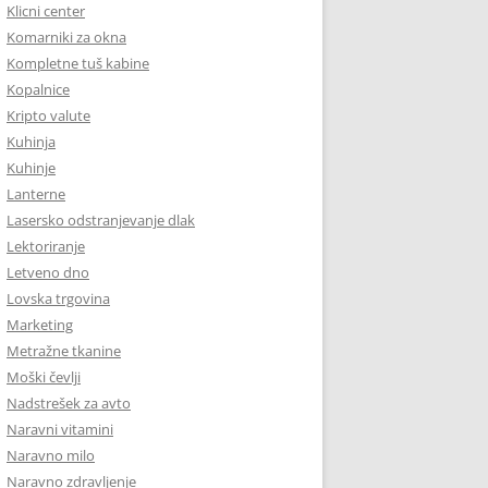
Klicni center
Komarniki za okna
Kompletne tuš kabine
Kopalnice
Kripto valute
Kuhinja
Kuhinje
Lanterne
Lasersko odstranjevanje dlak
Lektoriranje
Letveno dno
Lovska trgovina
Marketing
Metražne tkanine
Moški čevlji
Nadstrešek za avto
Naravni vitamini
Naravno milo
Naravno zdravljenje