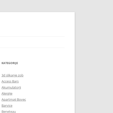
KATEGORIJE
3d slikanje zob
Access Bars
Akumulatorji
Alergije
Apartmaji Bovec
Barvice
Beneteau