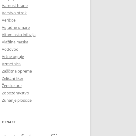
Varnost hrane
Varstvo otrok
Verižice
Vgradne omare
Vitaminska infuzija
Vlažilna maska
Vodovod
Vrtne ograje
Vzmetnica
Zaščitna oprema
Zeliščni liker
Ženske ure
Zobozdravstvo
Zunanje ploščice
OZNAKE