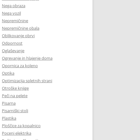
Nega obraza
Nega vozil
Nepremičnine
Nepremičnine obala
Oblikovanje obrvi
Odpornost
Oglaševanje
Ogrevanje in hlajenje doma
Opornica za koleno
Optika
Optimizacija spletnih strani
Otroške knjige
Peči na pelete
Pisarna
Pisarniški stoli
Plastika
Ploščice za kopalnico
Poceni elektrika