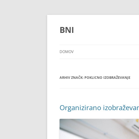
Preskoči
na
vsebino
BNI
DOMOV
ARHIV ZNAČK:
POKLICNO IZOBRAŽEVANJE
Organizirano izobraževa