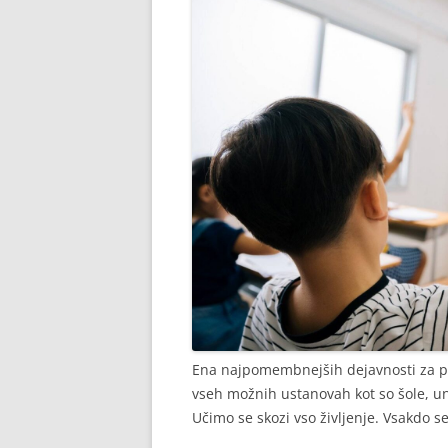
Ena najpomembnejših dejavnosti za po
vseh možnih ustanovah kot so šole, uni
Učimo se skozi vso življenje. Vsakdo s