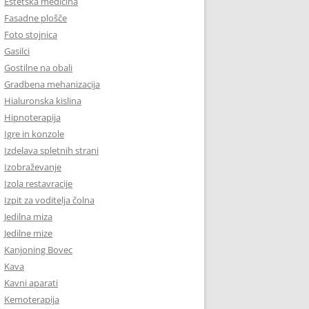
Estetska medicina
Fasadne plošče
Foto stojnica
Gasilci
Gostilne na obali
Gradbena mehanizacija
Hialuronska kislina
Hipnoterapija
Igre in konzole
Izdelava spletnih strani
Izobraževanje
Izola restavracije
Izpit za voditelja čolna
Jedilna miza
Jedilne mize
Kanjoning Bovec
Kava
Kavni aparati
Kemoterapija