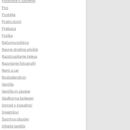
Počitnice v Sloveniji
Pos
Postelja
Pralni stroji
Prebava
Putika
Računovodstvo
Ravne strešne plošče
Razstrupljanje telesa
Razvijanje fotografij
Rent a car
Rododendron
Senčila
Senčila in zavese
Sladkorna bolezen
Smrad v kopalnici
Snegolovi
Športna obutev
Srbeče lasišče