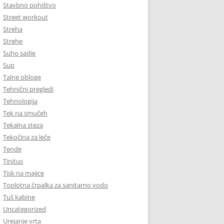
Stavbno pohištvo
Street workout
Streha
Strehe
Suho sadje
Sup
Talne obloge
Tehnični pregledi
Tehnologija
Tek na smučeh
Tekalna steza
Tekočina za leče
Tende
Tinitus
Tisk na majice
Toplotna črpalka za sanitarno vodo
Tuš kabine
Uncategorized
Urejanje vrta