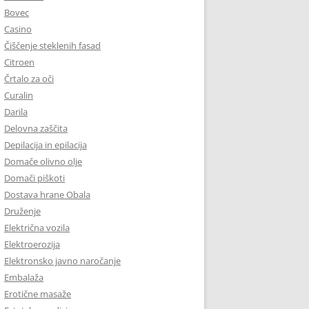
Bovec
Casino
Čiščenje steklenih fasad
Citroen
Črtalo za oči
Curalin
Darila
Delovna zaščita
Depilacija in epilacija
Domače olivno olje
Domači piškoti
Dostava hrane Obala
Druženje
Električna vozila
Elektroerozija
Elektronsko javno naročanje
Embalaža
Erotične masaže