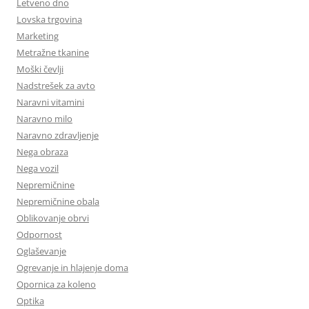
Letveno dno
Lovska trgovina
Marketing
Metražne tkanine
Moški čevlji
Nadstrešek za avto
Naravni vitamini
Naravno milo
Naravno zdravljenje
Nega obraza
Nega vozil
Nepremičnine
Nepremičnine obala
Oblikovanje obrvi
Odpornost
Oglaševanje
Ogrevanje in hlajenje doma
Opornica za koleno
Optika