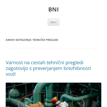
Preskoči
na
BNI
vsebino
Meni
ARHIVI KATEGORIJE:
TEHNIČNI PREGLEDI
Varnost na cestah tehnični pregledi
zagotovijo s preverjanjem brezhibnosti
vozil