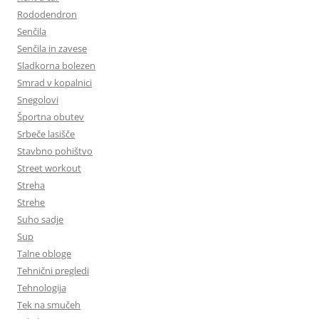
Rododendron
Senčila
Senčila in zavese
Sladkorna bolezen
Smrad v kopalnici
Snegolovi
Športna obutev
Srbeče lasišče
Stavbno pohištvo
Street workout
Streha
Strehe
Suho sadje
Sup
Talne obloge
Tehnični pregledi
Tehnologija
Tek na smučeh