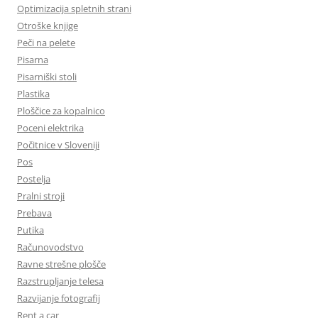
Optimizacija spletnih strani
Otroške knjige
Peči na pelete
Pisarna
Pisarniški stoli
Plastika
Ploščice za kopalnico
Poceni elektrika
Počitnice v Sloveniji
Pos
Postelja
Pralni stroji
Prebava
Putika
Računovodstvo
Ravne strešne plošče
Razstrupljanje telesa
Razvijanje fotografij
Rent a car