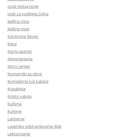
Izola restavracije
Izpit za voditelja čolna
Jedilna miza
Jedilne mize
Kanjoning Bovec
Kava
Kavni aparati
Kemoterapija
Klicni center
Komarniki za okna
Kompletne tuš kabine
Kopalnice
Kripto valute
Kuhinja
Kuhinje
Lanterne
Lasersko odstranjevanje dlak
Lektoriranje