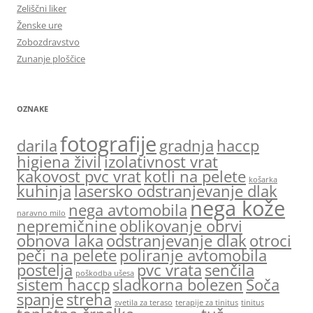
Zeliščni liker
Ženske ure
Zobozdravstvo
Zunanje ploščice
OZNAKE
fotografije
darila
gradnja
haccp
higiena živil
izolativnost vrat
kakovost pvc vrat
kotli na pelete
košarka
kuhinja
lasersko odstranjevanje dlak
nega kože
nega avtomobila
naravno milo
nepremičnine
oblikovanje obrvi
obnova laka
odstranjevanje dlak
otroci
peči na pelete
poliranje avtomobila
postelja
pvc vrata
senčila
poškodba ušesa
sistem haccp
sladkorna bolezen
Soča
spanje
streha
svetila za teraso
terapije za tinitus
tinitus