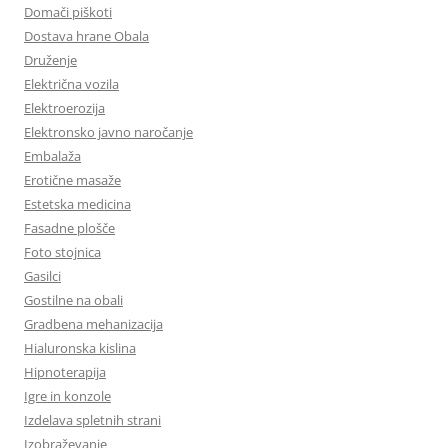
Domači piškoti
Dostava hrane Obala
Druženje
Električna vozila
Elektroerozija
Elektronsko javno naročanje
Embalaža
Erotične masaže
Estetska medicina
Fasadne plošče
Foto stojnica
Gasilci
Gostilne na obali
Gradbena mehanizacija
Hialuronska kislina
Hipnoterapija
Igre in konzole
Izdelava spletnih strani
Izobraževanje