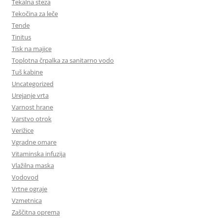
Tekalna steza
Tekočina za leče
Tende
Tinitus
Tisk na majice
Toplotna črpalka za sanitarno vodo
Tuš kabine
Uncategorized
Urejanje vrta
Varnost hrane
Varstvo otrok
Verižice
Vgradne omare
Vitaminska infuzija
Vlažilna maska
Vodovod
Vrtne ograje
Vzmetnica
Zaščitna oprema