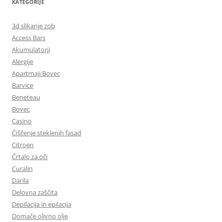
KATEGORIJE
3d slikanje zob
Access Bars
Akumulatorji
Alergije
Apartmaji Bovec
Barvice
Beneteau
Bovec
Casino
Čiščenje steklenih fasad
Citroen
Črtalo za oči
Curalin
Darila
Delovna zaščita
Depilacija in epilacija
Domače olivno olje