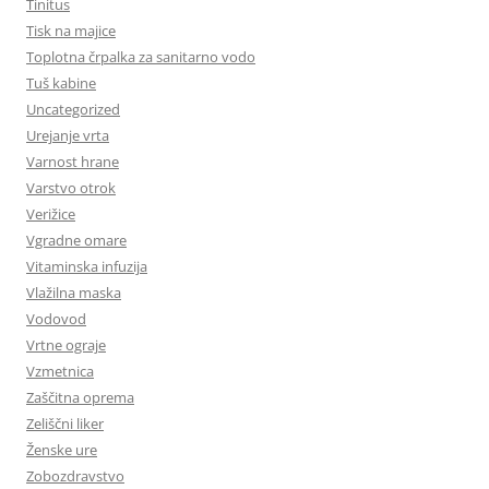
Tinitus
Tisk na majice
Toplotna črpalka za sanitarno vodo
Tuš kabine
Uncategorized
Urejanje vrta
Varnost hrane
Varstvo otrok
Verižice
Vgradne omare
Vitaminska infuzija
Vlažilna maska
Vodovod
Vrtne ograje
Vzmetnica
Zaščitna oprema
Zeliščni liker
Ženske ure
Zobozdravstvo