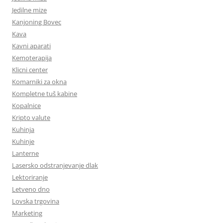
Jedilne mize
Kanjoning Bovec
Kava
Kavni aparati
Kemoterapija
Klicni center
Komarniki za okna
Kompletne tuš kabine
Kopalnice
Kripto valute
Kuhinja
Kuhinje
Lanterne
Lasersko odstranjevanje dlak
Lektoriranje
Letveno dno
Lovska trgovina
Marketing