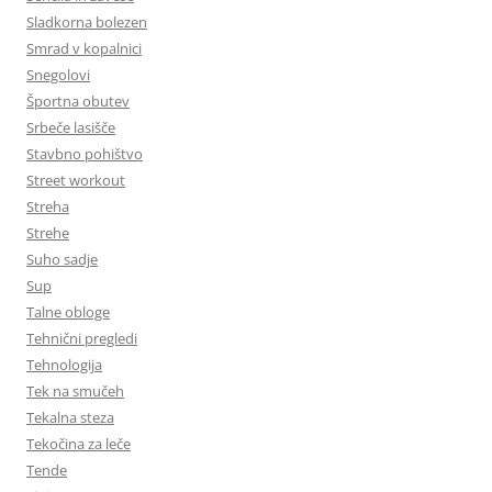
Sladkorna bolezen
Smrad v kopalnici
Snegolovi
Športna obutev
Srbeče lasišče
Stavbno pohištvo
Street workout
Streha
Strehe
Suho sadje
Sup
Talne obloge
Tehnični pregledi
Tehnologija
Tek na smučeh
Tekalna steza
Tekočina za leče
Tende