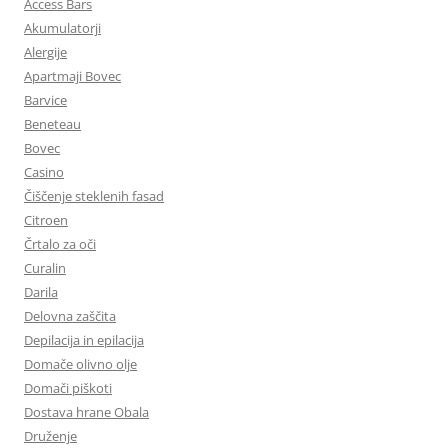
Access Bars
Akumulatorji
Alergije
Apartmaji Bovec
Barvice
Beneteau
Bovec
Casino
Čiščenje steklenih fasad
Citroen
Črtalo za oči
Curalin
Darila
Delovna zaščita
Depilacija in epilacija
Domače olivno olje
Domači piškoti
Dostava hrane Obala
Druženje