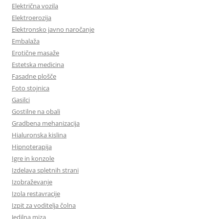
Električna vozila
Elektroerozija
Elektronsko javno naročanje
Embalaža
Erotične masaže
Estetska medicina
Fasadne plošče
Foto stojnica
Gasilci
Gostilne na obali
Gradbena mehanizacija
Hialuronska kislina
Hipnoterapija
Igre in konzole
Izdelava spletnih strani
Izobraževanje
Izola restavracije
Izpit za voditelja čolna
Jedilna miza