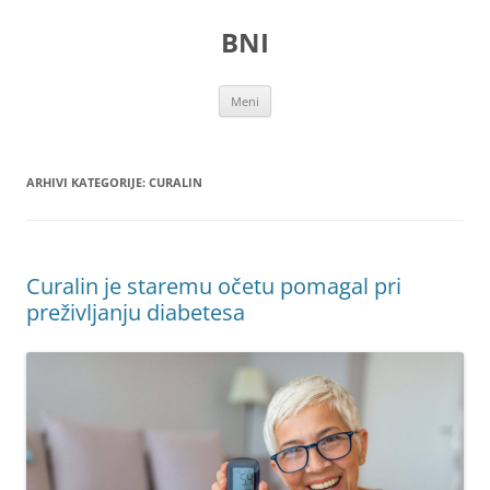
Preskoči
na
BNI
vsebino
Meni
ARHIVI KATEGORIJE:
CURALIN
Curalin je staremu očetu pomagal pri
preživljanju diabetesa