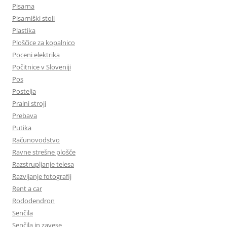
Pisarna
Pisarniški stoli
Plastika
Ploščice za kopalnico
Poceni elektrika
Počitnice v Sloveniji
Pos
Postelja
Pralni stroji
Prebava
Putika
Računovodstvo
Ravne strešne plošče
Razstrupljanje telesa
Razvijanje fotografij
Rent a car
Rododendron
Senčila
Senčila in zavese