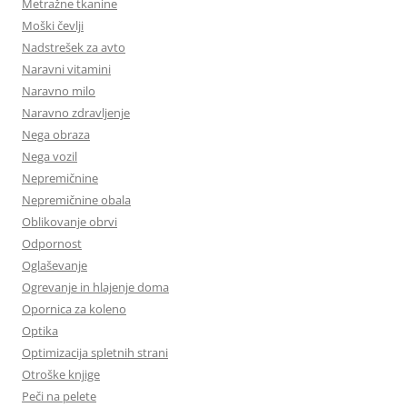
Metražne tkanine
Moški čevlji
Nadstrešek za avto
Naravni vitamini
Naravno milo
Naravno zdravljenje
Nega obraza
Nega vozil
Nepremičnine
Nepremičnine obala
Oblikovanje obrvi
Odpornost
Oglaševanje
Ogrevanje in hlajenje doma
Opornica za koleno
Optika
Optimizacija spletnih strani
Otroške knjige
Peči na pelete