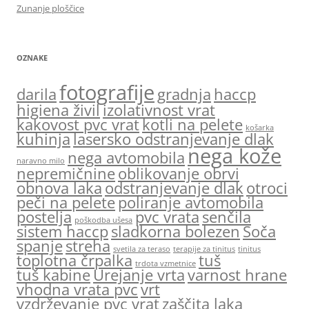
Zunanje ploščice
OZNAKE
fotografije
darila
gradnja
haccp
higiena živil
izolativnost vrat
kakovost pvc vrat
kotli na pelete
košarka
kuhinja
lasersko odstranjevanje dlak
nega kože
nega avtomobila
naravno milo
nepremičnine
oblikovanje obrvi
obnova laka
odstranjevanje dlak
otroci
peči na pelete
poliranje avtomobila
postelja
pvc vrata
senčila
poškodba ušesa
sistem haccp
sladkorna bolezen
Soča
spanje
streha
svetila za teraso
terapije za tinitus
tinitus
toplotna črpalka
tuš
trdota vzmetnice
tuš kabine
Urejanje vrta
varnost hrane
vhodna vrata pvc
vrt
vzdrževanje pvc vrat
zaščita laka