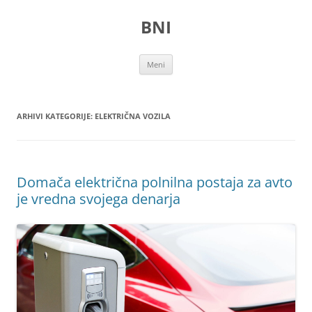
Preskoči
na
BNI
vsebino
Meni
ARHIVI KATEGORIJE:
ELEKTRIČNA VOZILA
Domača električna polnilna postaja za avto
je vredna svojega denarja