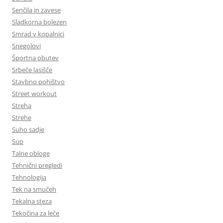
Senčila in zavese
Sladkorna bolezen
Smrad v kopalnici
Snegolovi
Športna obutev
Srbeče lasišče
Stavbno pohištvo
Street workout
Streha
Strehe
Suho sadje
Sup
Talne obloge
Tehnični pregledi
Tehnologija
Tek na smučeh
Tekalna steza
Tekočina za leče