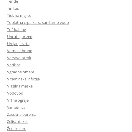
Tende
Tinitus
Tisk na majice
Toplotna črpalka za sanitarno vodo
Tuš kabine
Uncategorized
Urejanje vrta
Varnost hrane
Varstvo otrok
Verižice
Vgradne omare
Vitaminska infuzija
Vlažilna maska
Vodovod
Vrtne ograje
Vzmetnica
Zaščitna oprema
Zeliščni liker
Ženske ure