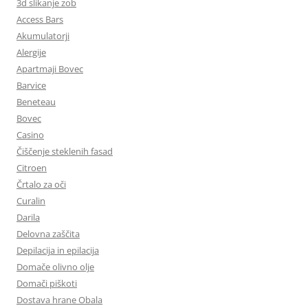
3d slikanje zob
Access Bars
Akumulatorji
Alergije
Apartmaji Bovec
Barvice
Beneteau
Bovec
Casino
Čiščenje steklenih fasad
Citroen
Črtalo za oči
Curalin
Darila
Delovna zaščita
Depilacija in epilacija
Domače olivno olje
Domači piškoti
Dostava hrane Obala