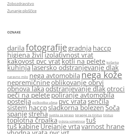
Zobozdravstvo
Zunanje ploščice
OZNAKE
fotografije
darila
gradnja
haccp
higiena živil
izolativnost vrat
kakovost pvc vrat
kotli na pelete
košarka
kuhinja
lasersko odstranjevanje dlak
nega kože
nega avtomobila
naravno milo
nepremičnine
oblikovanje obrvi
obnova laka
odstranjevanje dlak
otroci
peči na pelete
poliranje avtomobila
postelja
pvc vrata
senčila
poškodba ušesa
sistem haccp
sladkorna bolezen
Soča
spanje
streha
svetila za teraso
terapije za tinitus
tinitus
toplotna črpalka
tuš
trdota vzmetnice
tuš kabine
Urejanje vrta
varnost hrane
vhodna vrata pvc
vrt