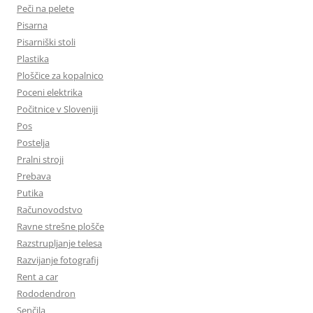
Peči na pelete
Pisarna
Pisarniški stoli
Plastika
Ploščice za kopalnico
Poceni elektrika
Počitnice v Sloveniji
Pos
Postelja
Pralni stroji
Prebava
Putika
Računovodstvo
Ravne strešne plošče
Razstrupljanje telesa
Razvijanje fotografij
Rent a car
Rododendron
Senčila