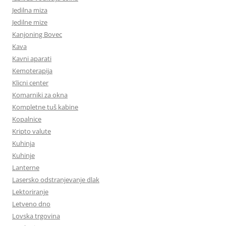
Jedilna miza
Jedilne mize
Kanjoning Bovec
Kava
Kavni aparati
Kemoterapija
Klicni center
Komarniki za okna
Kompletne tuš kabine
Kopalnice
Kripto valute
Kuhinja
Kuhinje
Lanterne
Lasersko odstranjevanje dlak
Lektoriranje
Letveno dno
Lovska trgovina