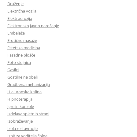
Druženje
Električna vozila
Elektroerozija
Elektronsko javno naročanje
Embalaža
Erotične masaže
Estetska medicina
Fasadne plošče
Foto stojnica
Gasilci
Gostilne na obali
Gradbena mehanizacija
Hialuronska kislina
Hipnoterapija
Igre in konzole
Izdelava spletnih strani
Izobraževanje
Izola restavracije
Izpit za voditelja čolna