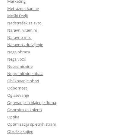
Marketing
Metražne tkanine
Moški čevlji
Nadstrešek za avto
Naravni vitamini
Naravno milo
Naravno zdravljenje
Nega obraza
Nega vozil
Nepremičnine
Nepremičnine obala
Oblikovanje obrvi
Odpornost
Oglaševanje
Ogrevanje in hlajenje doma
Opornica za koleno
Optika
Optimizacija spletnih strani
Otroške knjige