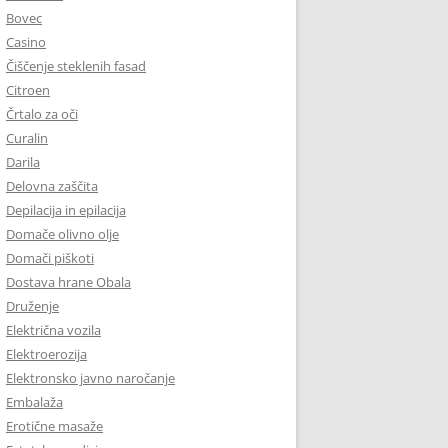
Bovec
Casino
Čiščenje steklenih fasad
Citroen
Črtalo za oči
Curalin
Darila
Delovna zaščita
Depilacija in epilacija
Domače olivno olje
Domači piškoti
Dostava hrane Obala
Druženje
Električna vozila
Elektroerozija
Elektronsko javno naročanje
Embalaža
Erotične masaže