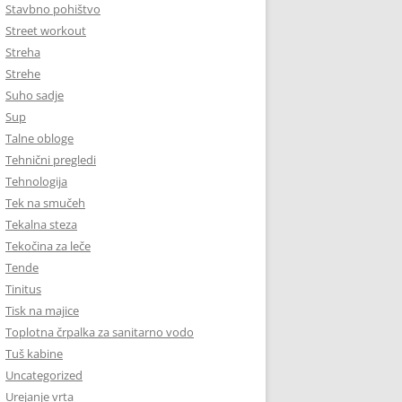
Stavbno pohištvo
Street workout
Streha
Strehe
Suho sadje
Sup
Talne obloge
Tehnični pregledi
Tehnologija
Tek na smučeh
Tekalna steza
Tekočina za leče
Tende
Tinitus
Tisk na majice
Toplotna črpalka za sanitarno vodo
Tuš kabine
Uncategorized
Urejanje vrta