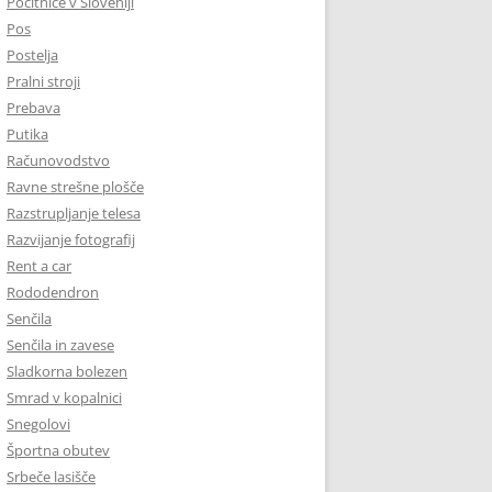
Počitnice v Sloveniji
Pos
Postelja
Pralni stroji
Prebava
Putika
Računovodstvo
Ravne strešne plošče
Razstrupljanje telesa
Razvijanje fotografij
Rent a car
Rododendron
Senčila
Senčila in zavese
Sladkorna bolezen
Smrad v kopalnici
Snegolovi
Športna obutev
Srbeče lasišče