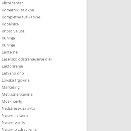
Klicni center
Komarniki za okna
Kompletne tuš kabine
Kopalnice
Kripto valute
Kuhinja
Kuhinje
Lanterne
Lasersko odstranjevanje dlak
Lektoriranje
Letveno dno
Lovska trgovina
Marketing
Metražne tkanine
Moški čevlji
Nadstrešek za avto
Naravni vitamini
Naravno milo
Naravno zdravljenje