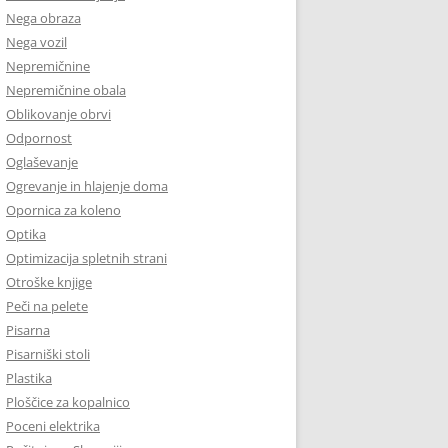
Nega obraza
Nega vozil
Nepremičnine
Nepremičnine obala
Oblikovanje obrvi
Odpornost
Oglaševanje
Ogrevanje in hlajenje doma
Opornica za koleno
Optika
Optimizacija spletnih strani
Otroške knjige
Peči na pelete
Pisarna
Pisarniški stoli
Plastika
Ploščice za kopalnico
Poceni elektrika