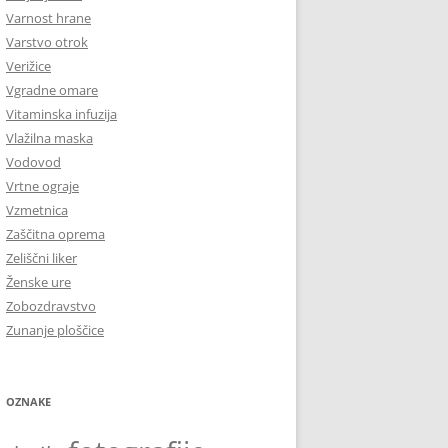
Varnost hrane
Varstvo otrok
Verižice
Vgradne omare
Vitaminska infuzija
Vlažilna maska
Vodovod
Vrtne ograje
Vzmetnica
Zaščitna oprema
Zeliščni liker
Ženske ure
Zobozdravstvo
Zunanje ploščice
OZNAKE