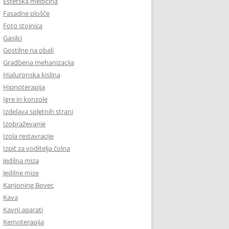
Estetska medicina
Fasadne plošče
Foto stojnica
Gasilci
Gostilne na obali
Gradbena mehanizacija
Hialuronska kislina
Hipnoterapija
Igre in konzole
Izdelava spletnih strani
Izobraževanje
Izola restavracije
Izpit za voditelja čolna
Jedilna miza
Jedilne mize
Kanjoning Bovec
Kava
Kavni aparati
Kemoterapija