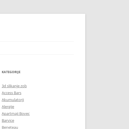
KATEGORIJE
3d slikanje zob
Access Bars
Akumulatorji
Alergije
Apartmaji Bovec
Barvice
Beneteau