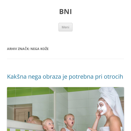
Preskoči
na
BNI
vsebino
Meni
ARHIV ZNAČK:
NEGA KOŽE
Kakšna nega obraza je potrebna pri otrocih