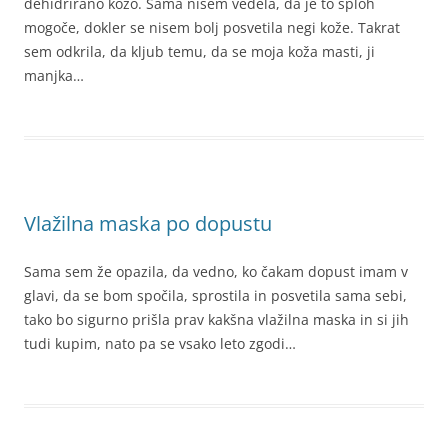
dehidrirano kožo. Sama nisem vedela, da je to sploh
mogoče, dokler se nisem bolj posvetila negi kože. Takrat
sem odkrila, da kljub temu, da se moja koža masti, ji
manjka…
Vlažilna maska po dopustu
Sama sem že opazila, da vedno, ko čakam dopust imam v
glavi, da se bom spočila, sprostila in posvetila sama sebi,
tako bo sigurno prišla prav kakšna vlažilna maska in si jih
tudi kupim, nato pa se vsako leto zgodi…