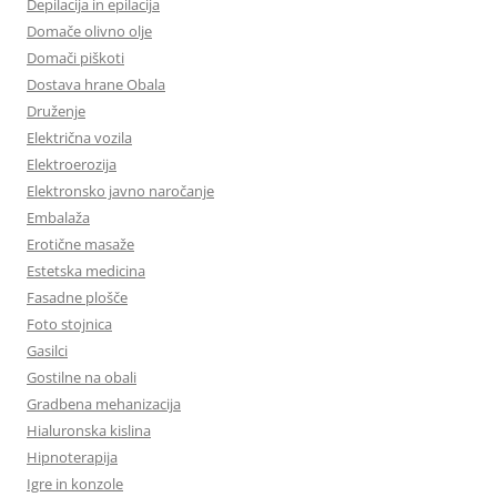
Depilacija in epilacija
Domače olivno olje
Domači piškoti
Dostava hrane Obala
Druženje
Električna vozila
Elektroerozija
Elektronsko javno naročanje
Embalaža
Erotične masaže
Estetska medicina
Fasadne plošče
Foto stojnica
Gasilci
Gostilne na obali
Gradbena mehanizacija
Hialuronska kislina
Hipnoterapija
Igre in konzole