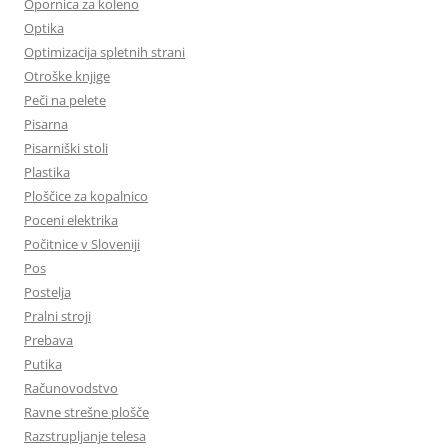
Opornica za koleno
Optika
Optimizacija spletnih strani
Otroške knjige
Peči na pelete
Pisarna
Pisarniški stoli
Plastika
Ploščice za kopalnico
Poceni elektrika
Počitnice v Sloveniji
Pos
Postelja
Pralni stroji
Prebava
Putika
Računovodstvo
Ravne strešne plošče
Razstrupljanje telesa