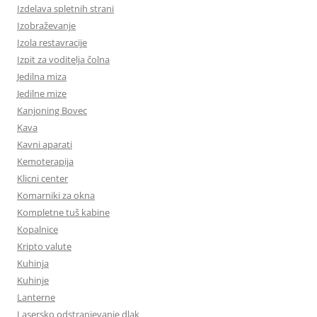
Izdelava spletnih strani
Izobraževanje
Izola restavracije
Izpit za voditelja čolna
Jedilna miza
Jedilne mize
Kanjoning Bovec
Kava
Kavni aparati
Kemoterapija
Klicni center
Komarniki za okna
Kompletne tuš kabine
Kopalnice
Kripto valute
Kuhinja
Kuhinje
Lanterne
Lasersko odstranjevanje dlak