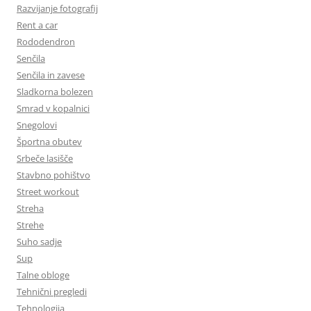
Razvijanje fotografij
Rent a car
Rododendron
Senčila
Senčila in zavese
Sladkorna bolezen
Smrad v kopalnici
Snegolovi
Športna obutev
Srbeče lasišče
Stavbno pohištvo
Street workout
Streha
Strehe
Suho sadje
Sup
Talne obloge
Tehnični pregledi
Tehnologija