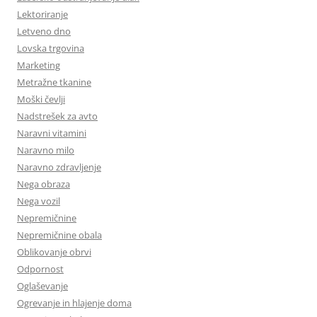
Lektoriranje
Letveno dno
Lovska trgovina
Marketing
Metražne tkanine
Moški čevlji
Nadstrešek za avto
Naravni vitamini
Naravno milo
Naravno zdravljenje
Nega obraza
Nega vozil
Nepremičnine
Nepremičnine obala
Oblikovanje obrvi
Odpornost
Oglaševanje
Ogrevanje in hlajenje doma