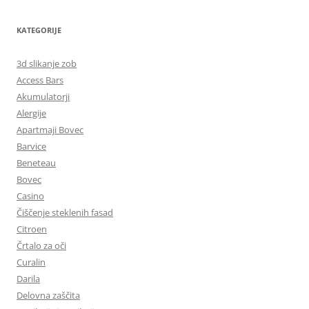
KATEGORIJE
3d slikanje zob
Access Bars
Akumulatorji
Alergije
Apartmaji Bovec
Barvice
Beneteau
Bovec
Casino
Čiščenje steklenih fasad
Citroen
Črtalo za oči
Curalin
Darila
Delovna zaščita