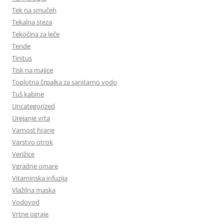
Tek na smučeh
Tekalna steza
Tekočina za leče
Tende
Tinitus
Tisk na majice
Toplotna črpalka za sanitarno vodo
Tuš kabine
Uncategorized
Urejanje vrta
Varnost hrane
Varstvo otrok
Verižice
Vgradne omare
Vitaminska infuzija
Vlažilna maska
Vodovod
Vrtne ograje