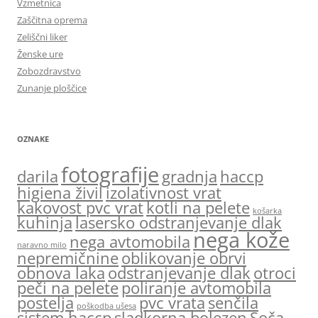
Vzmetnica
Zaščitna oprema
Zeliščni liker
Ženske ure
Zobozdravstvo
Zunanje ploščice
OZNAKE
fotografije
darila
gradnja
haccp
higiena živil
izolativnost vrat
kakovost pvc vrat
kotli na pelete
košarka
kuhinja
lasersko odstranjevanje dlak
nega kože
nega avtomobila
naravno milo
nepremičnine
oblikovanje obrvi
obnova laka
odstranjevanje dlak
otroci
peči na pelete
poliranje avtomobila
postelja
pvc vrata
senčila
poškodba ušesa
sistem haccp
sladkorna bolezen
Soča