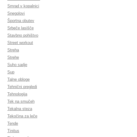
Smrad v kopalnici
Snegolovi
Športna obutev
Srbeče lasišče
Stavbno pohištvo
Street workout
Streha
Strehe
Suho sadje
Sup
Talne obloge
Tehnični pregledi
Tehnologija
Tek na smučeh
Tekalna steza
Tekočina za leče
Tende
Tinitus