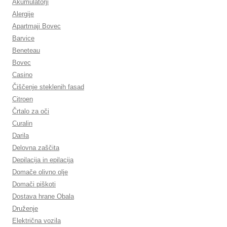
Akumulatorji
Alergije
Apartmaji Bovec
Barvice
Beneteau
Bovec
Casino
Čiščenje steklenih fasad
Citroen
Črtalo za oči
Curalin
Darila
Delovna zaščita
Depilacija in epilacija
Domače olivno olje
Domači piškoti
Dostava hrane Obala
Druženje
Električna vozila