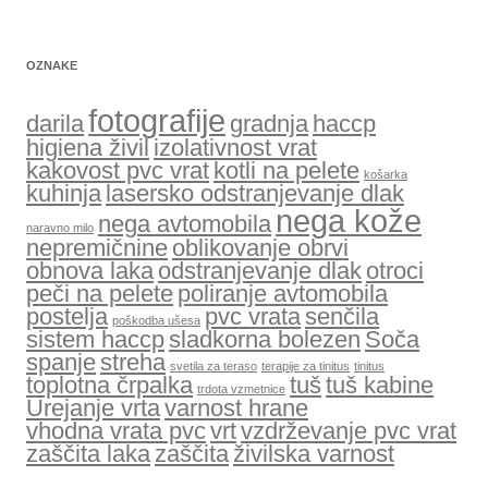
OZNAKE
fotografije
darila
gradnja
haccp
higiena živil
izolativnost vrat
kakovost pvc vrat
kotli na pelete
košarka
kuhinja
lasersko odstranjevanje dlak
nega kože
nega avtomobila
naravno milo
nepremičnine
oblikovanje obrvi
obnova laka
odstranjevanje dlak
otroci
peči na pelete
poliranje avtomobila
postelja
pvc vrata
senčila
poškodba ušesa
sistem haccp
sladkorna bolezen
Soča
spanje
streha
svetila za teraso
terapije za tinitus
tinitus
toplotna črpalka
tuš
tuš kabine
trdota vzmetnice
Urejanje vrta
varnost hrane
vhodna vrata pvc
vrt
vzdrževanje pvc vrat
zaščita laka
zaščita
živilska varnost