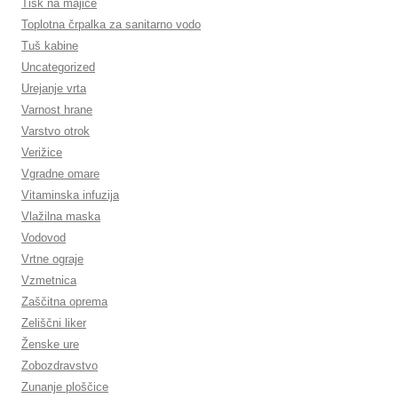
Tisk na majice
Toplotna črpalka za sanitarno vodo
Tuš kabine
Uncategorized
Urejanje vrta
Varnost hrane
Varstvo otrok
Verižice
Vgradne omare
Vitaminska infuzija
Vlažilna maska
Vodovod
Vrtne ograje
Vzmetnica
Zaščitna oprema
Zeliščni liker
Ženske ure
Zobozdravstvo
Zunanje ploščice