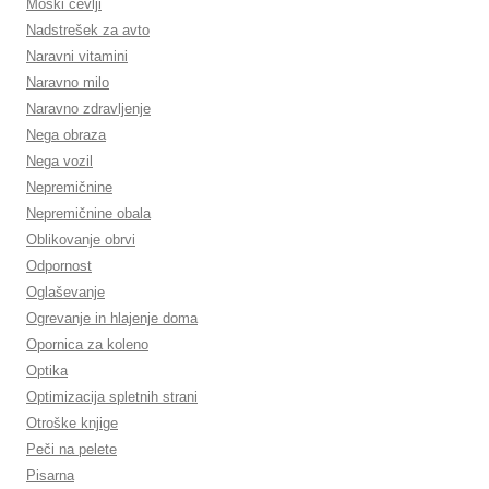
Moški čevlji
Nadstrešek za avto
Naravni vitamini
Naravno milo
Naravno zdravljenje
Nega obraza
Nega vozil
Nepremičnine
Nepremičnine obala
Oblikovanje obrvi
Odpornost
Oglaševanje
Ogrevanje in hlajenje doma
Opornica za koleno
Optika
Optimizacija spletnih strani
Otroške knjige
Peči na pelete
Pisarna