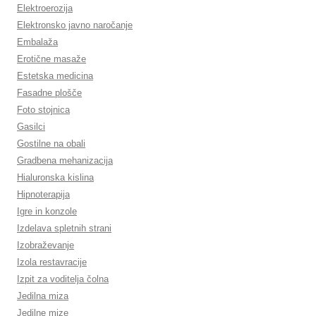
Elektroerozija
Elektronsko javno naročanje
Embalaža
Erotične masaže
Estetska medicina
Fasadne plošče
Foto stojnica
Gasilci
Gostilne na obali
Gradbena mehanizacija
Hialuronska kislina
Hipnoterapija
Igre in konzole
Izdelava spletnih strani
Izobraževanje
Izola restavracije
Izpit za voditelja čolna
Jedilna miza
Jedilne mize