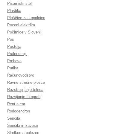
Pisarniški stoli
Plastika
Ploščice za kopalnico
Poceni elektrika
Počitnice v Sloveniji
Pos
Postelja
Pralni stroji
Prebava
Putika
Računovodstvo
Ravne strešne plošče
Razstrupljanje telesa
Razvijanje fotografij
Rent a car
Rododendron
Senčila
Senčila in zavese
Sladkorna bolezen