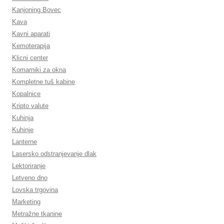
Kanjoning Bovec
Kava
Kavni aparati
Kemoterapija
Klicni center
Komarniki za okna
Kompletne tuš kabine
Kopalnice
Kripto valute
Kuhinja
Kuhinje
Lanterne
Lasersko odstranjevanje dlak
Lektoriranje
Letveno dno
Lovska trgovina
Marketing
Metražne tkanine