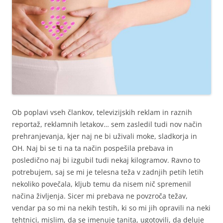
Ob poplavi vseh člankov, televizijskih reklam in raznih
reportaž, reklamnih letakov… sem zasledil tudi nov način
prehranjevanja, kjer naj ne bi uživali moke, sladkorja in
OH. Naj bi se ti na ta način pospešila prebava in
posledično naj bi izgubil tudi nekaj kilogramov. Ravno to
potrebujem, saj se mi je telesna teža v zadnjih petih letih
nekoliko povečala, kljub temu da nisem nič spremenil
načina življenja. Sicer mi prebava ne povzroča težav,
vendar pa so mi na nekih testih, ki so mi jih opravili na neki
tehtnici, mislim, da se imenuje tanita, ugotovili, da deluje