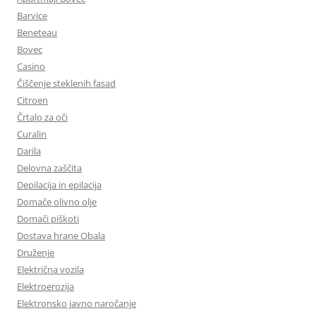
Barvice
Beneteau
Bovec
Casino
Čiščenje steklenih fasad
Citroen
Črtalo za oči
Curalin
Darila
Delovna zaščita
Depilacija in epilacija
Domače olivno olje
Domači piškoti
Dostava hrane Obala
Druženje
Električna vozila
Elektroerozija
Elektronsko javno naročanje