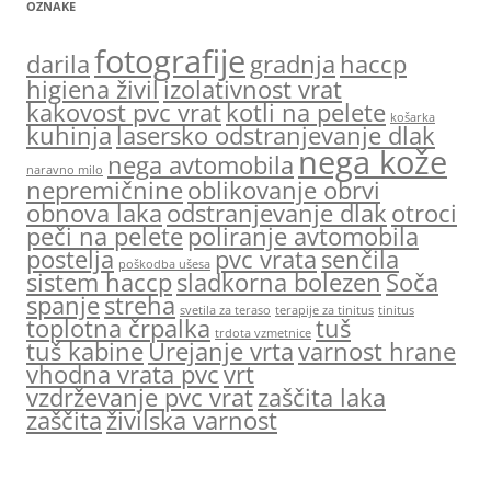
OZNAKE
fotografije
darila
gradnja
haccp
higiena živil
izolativnost vrat
kakovost pvc vrat
kotli na pelete
košarka
kuhinja
lasersko odstranjevanje dlak
nega kože
nega avtomobila
naravno milo
nepremičnine
oblikovanje obrvi
obnova laka
odstranjevanje dlak
otroci
peči na pelete
poliranje avtomobila
postelja
pvc vrata
senčila
poškodba ušesa
sistem haccp
sladkorna bolezen
Soča
spanje
streha
svetila za teraso
terapije za tinitus
tinitus
toplotna črpalka
tuš
trdota vzmetnice
tuš kabine
Urejanje vrta
varnost hrane
vhodna vrata pvc
vrt
vzdrževanje pvc vrat
zaščita laka
zaščita
živilska varnost