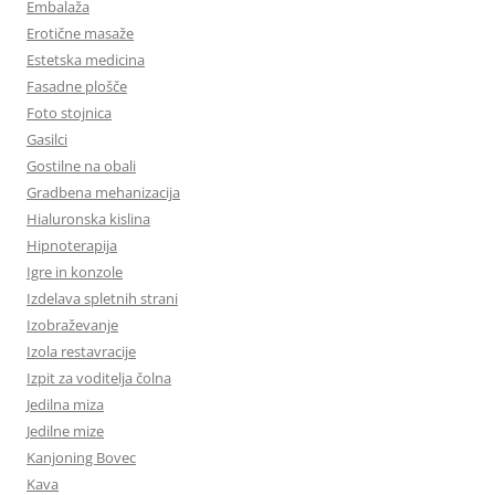
Embalaža
Erotične masaže
Estetska medicina
Fasadne plošče
Foto stojnica
Gasilci
Gostilne na obali
Gradbena mehanizacija
Hialuronska kislina
Hipnoterapija
Igre in konzole
Izdelava spletnih strani
Izobraževanje
Izola restavracije
Izpit za voditelja čolna
Jedilna miza
Jedilne mize
Kanjoning Bovec
Kava