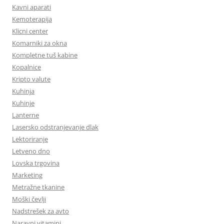
Kavni aparati
Kemoterapija
Klicni center
Komarniki za okna
Kompletne tuš kabine
Kopalnice
Kripto valute
Kuhinja
Kuhinje
Lanterne
Lasersko odstranjevanje dlak
Lektoriranje
Letveno dno
Lovska trgovina
Marketing
Metražne tkanine
Moški čevlji
Nadstrešek za avto
Naravni vitamini