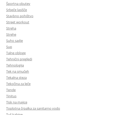
Športna obutev
Srbeče lasišče
Stavbno pohištvo
Street workout
Streha
Strehe
Suho sadje
Sup
Talne obloge
Tehnični pregledi
Tehnologija
Tek na smučeh
Tekalna steza
Tekočina za leče
Tende
Tinitus
Tisk na majice
Toplotna črpalka za sanitarno vodo
Tuš kabine