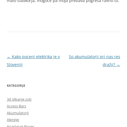
malo sladkorja, mogoče pa moja prebava pogreša ravno to.
Krmarjenje
←
Kako poceni elektrika je v
So akumulatorji pri nas res
po
Sloveniji
dražji?
→
prispevkih
KATEGORIJE
3d slikanje zob
Access Bars
Akumulatorji
Alergije
Apartmaji Bovec