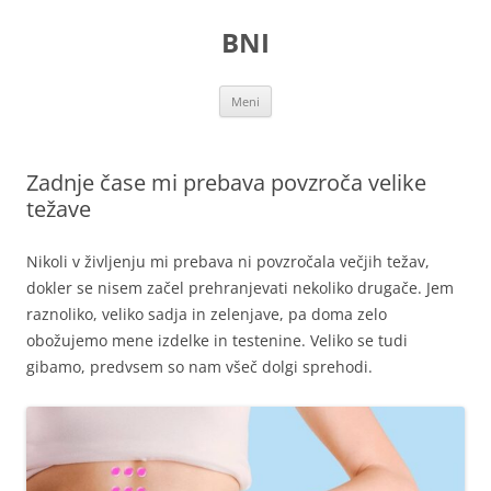
Preskoči
na
BNI
vsebino
Meni
Zadnje čase mi prebava povzroča velike
težave
Nikoli v življenju mi prebava ni povzročala večjih težav,
dokler se nisem začel prehranjevati nekoliko drugače. Jem
raznoliko, veliko sadja in zelenjave, pa doma zelo
obožujemo mene izdelke in testenine. Veliko se tudi
gibamo, predvsem so nam všeč dolgi sprehodi.