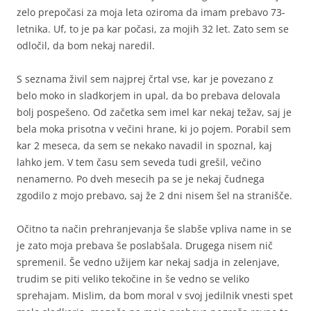
zelo prepočasi za moja leta oziroma da imam prebavo 73-
letnika. Uf, to je pa kar počasi, za mojih 32 let. Zato sem se
odločil, da bom nekaj naredil.
S seznama živil sem najprej črtal vse, kar je povezano z
belo moko in sladkorjem in upal, da bo prebava delovala
bolj pospešeno. Od začetka sem imel kar nekaj težav, saj je
bela moka prisotna v večini hrane, ki jo pojem. Porabil sem
kar 2 meseca, da sem se nekako navadil in spoznal, kaj
lahko jem. V tem času sem seveda tudi grešil, večino
nenamerno. Po dveh mesecih pa se je nekaj čudnega
zgodilo z mojo prebavo, saj že 2 dni nisem šel na stranišče.
Očitno ta način prehranjevanja še slabše vpliva name in se
je zato moja prebava še poslabšala. Drugega nisem nič
spremenil. Še vedno užijem kar nekaj sadja in zelenjave,
trudim se piti veliko tekočine in še vedno se veliko
sprehajam. Mislim, da bom moral v svoj jedilnik vnesti spet