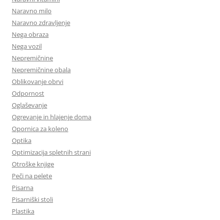
Naravno milo
Naravno zdravljenje
Nega obraza
Nega vozil
Nepremičnine
Nepremičnine obala
Oblikovanje obrvi
Odpornost
Oglaševanje
Ogrevanje in hlajenje doma
Opornica za koleno
Optika
Optimizacija spletnih strani
Otroške knjige
Peči na pelete
Pisarna
Pisarniški stoli
Plastika