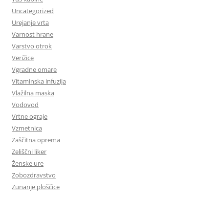
Uncategorized
Urejanje vrta
Varnost hrane
Varstvo otrok
Verižice
Vgradne omare
Vitaminska infuzija
Vlažilna maska
Vodovod
Vrtne ograje
Vzmetnica
Zaščitna oprema
Zeliščni liker
Ženske ure
Zobozdravstvo
Zunanje ploščice