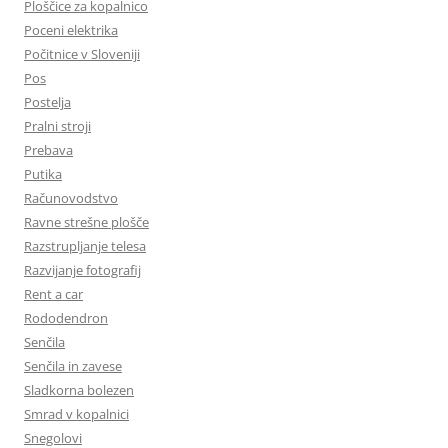
Ploščice za kopalnico
Poceni elektrika
Počitnice v Sloveniji
Pos
Postelja
Pralni stroji
Prebava
Putika
Računovodstvo
Ravne strešne plošče
Razstrupljanje telesa
Razvijanje fotografij
Rent a car
Rododendron
Senčila
Senčila in zavese
Sladkorna bolezen
Smrad v kopalnici
Snegolovi