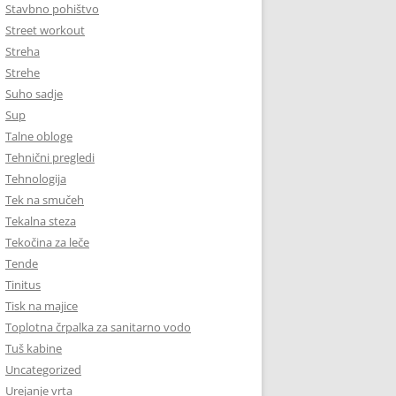
Stavbno pohištvo
Street workout
Streha
Strehe
Suho sadje
Sup
Talne obloge
Tehnični pregledi
Tehnologija
Tek na smučeh
Tekalna steza
Tekočina za leče
Tende
Tinitus
Tisk na majice
Toplotna črpalka za sanitarno vodo
Tuš kabine
Uncategorized
Urejanje vrta