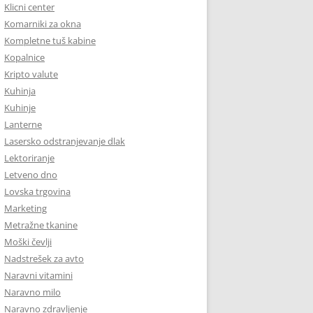
Klicni center
Komarniki za okna
Kompletne tuš kabine
Kopalnice
Kripto valute
Kuhinja
Kuhinje
Lanterne
Lasersko odstranjevanje dlak
Lektoriranje
Letveno dno
Lovska trgovina
Marketing
Metražne tkanine
Moški čevlji
Nadstrešek za avto
Naravni vitamini
Naravno milo
Naravno zdravljenje