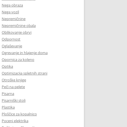
Nega obraza
Nega vozil
Nepremičnine
Nepremičnine obala
Oblikovanje obrvi
Odpornost
Oglaševanje
Ogrevanje in hlajenje doma
Opornica za koleno
Optika
Optimizacija spletnih strani
Otroške knjige
Peči na pelete
Pisarna
Pisarniški stoli
Plastika
Ploščice za kopalnico
Poceni elektrika