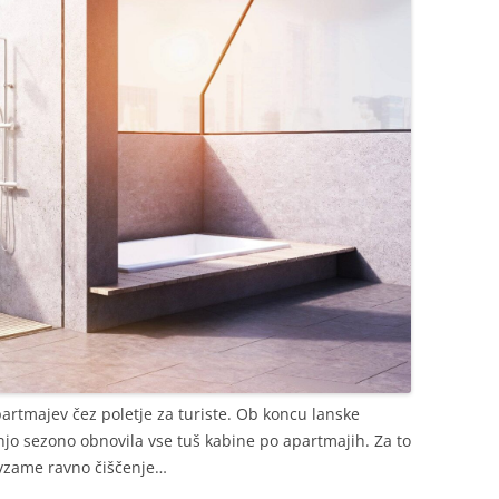
partmajev čez poletje za turiste. Ob koncu lanske
njo sezono obnovila vse tuš kabine po apartmajih. Za to
zavzame ravno čiščenje…