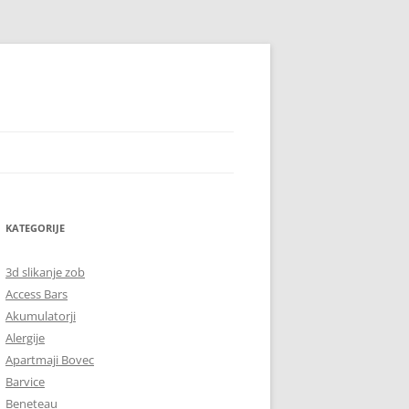
KATEGORIJE
3d slikanje zob
Access Bars
Akumulatorji
Alergije
Apartmaji Bovec
Barvice
Beneteau