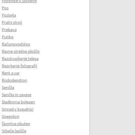
Počitnice v Sloveniji
Pos
Postelja
Pralni stroji
Prebava
Putika
Računovodstvo
Ravne strešne plošče
Razstrupljanje telesa
Razvijanje fotografij
Rent a car
Rododendron
Senčila
Senčila in zavese
Sladkorna bolezen
Smrad v kopalnici
Snegolovi
Športna obutev
Srbeče lasišče