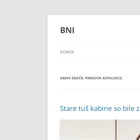
Preskoči
na
vsebino
BNI
DOMOV
ARHIV ZNAČK:
PRENOVA KOPALNICE
Stare tuš kabine so bile