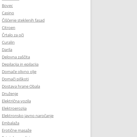
Bovec
Casino
Čiščenje steklenih fasad
Citroen
Črtalo za oči
Curalin
Darila
Delovna zaščita
Depilacija in epilacija
Domače olivno olje
Domači piškoti
Dostava hrane Obala
Druženje
Električna vozila
Elektroerozija
Elektronsko javno naročanje
Embalaža
Erotične masaže