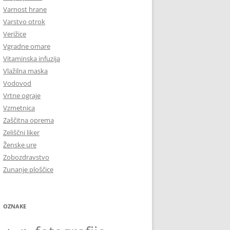
Varnost hrane
Varstvo otrok
Verižice
Vgradne omare
Vitaminska infuzija
Vlažilna maska
Vodovod
Vrtne ograje
Vzmetnica
Zaščitna oprema
Zeliščni liker
Ženske ure
Zobozdravstvo
Zunanje ploščice
OZNAKE