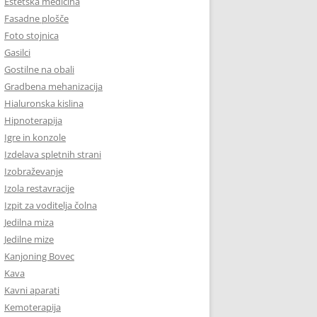
Estetska medicina
Fasadne plošče
Foto stojnica
Gasilci
Gostilne na obali
Gradbena mehanizacija
Hialuronska kislina
Hipnoterapija
Igre in konzole
Izdelava spletnih strani
Izobraževanje
Izola restavracije
Izpit za voditelja čolna
Jedilna miza
Jedilne mize
Kanjoning Bovec
Kava
Kavni aparati
Kemoterapija