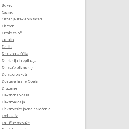
Bovec
Casino
Čiščenje steklenih fasad
Citroen
Črtalo za oči
Curalin
Darila
Delovna zaščita
Depilacija in epilacija
Domače olivno olje
Domači piškoti
Dostava hrane Obala
Druženje
Električna vozila
Elektroerozija
Elektronsko javno naročanje
Embalaža
Erotične masaže