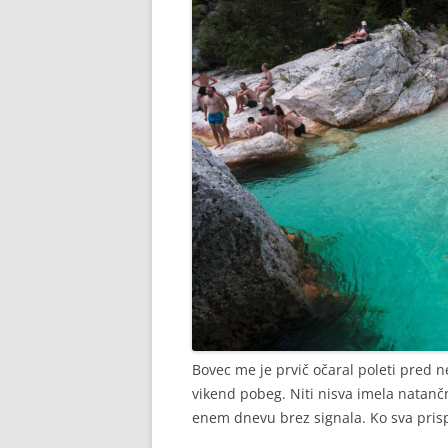
Bovec me je prvič očaral poleti pred n
vikend pobeg. Niti nisva imela natanč
enem dnevu brez signala. Ko sva pris