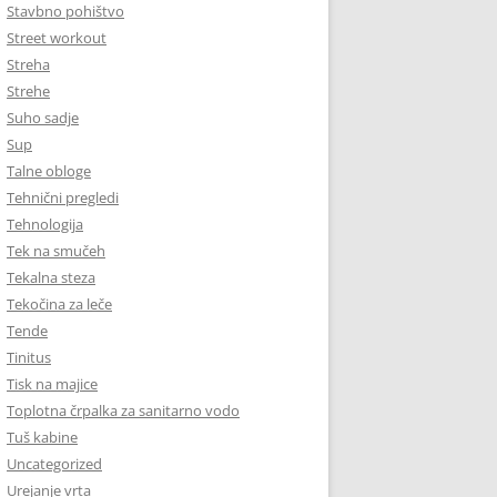
Stavbno pohištvo
Street workout
Streha
Strehe
Suho sadje
Sup
Talne obloge
Tehnični pregledi
Tehnologija
Tek na smučeh
Tekalna steza
Tekočina za leče
Tende
Tinitus
Tisk na majice
Toplotna črpalka za sanitarno vodo
Tuš kabine
Uncategorized
Urejanje vrta