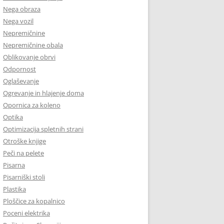
Nega obraza
Nega vozil
Nepremičnine
Nepremičnine obala
Oblikovanje obrvi
Odpornost
Oglaševanje
Ogrevanje in hlajenje doma
Opornica za koleno
Optika
Optimizacija spletnih strani
Otroške knjige
Peči na pelete
Pisarna
Pisarniški stoli
Plastika
Ploščice za kopalnico
Poceni elektrika