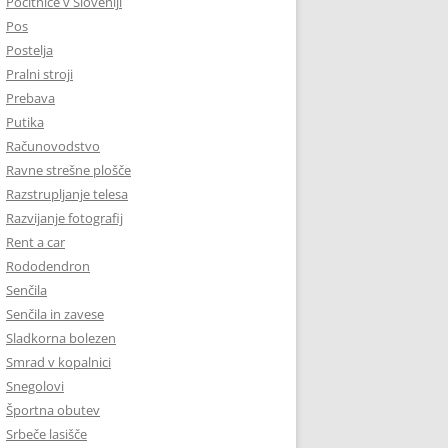
Počitnice v Sloveniji
Pos
Postelja
Pralni stroji
Prebava
Putika
Računovodstvo
Ravne strešne plošče
Razstrupljanje telesa
Razvijanje fotografij
Rent a car
Rododendron
Senčila
Senčila in zavese
Sladkorna bolezen
Smrad v kopalnici
Snegolovi
Športna obutev
Srbeče lasišče