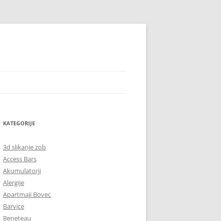
KATEGORIJE
3d slikanje zob
Access Bars
Akumulatorji
Alergije
Apartmaji Bovec
Barvice
Beneteau