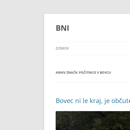
Preskoči
na
vsebino
BNI
DOMOV
ARHIV ZNAČK:
POČITNICE V BOVCU
Bovec ni le kraj, je občute