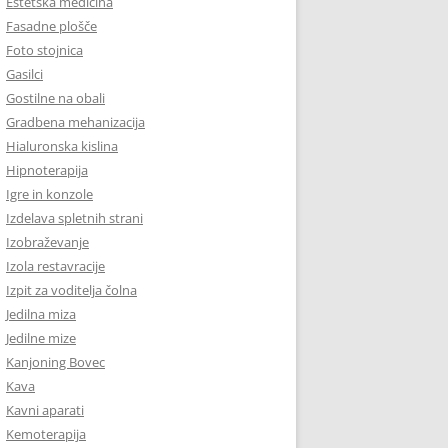
Estetska medicina
Fasadne plošče
Foto stojnica
Gasilci
Gostilne na obali
Gradbena mehanizacija
Hialuronska kislina
Hipnoterapija
Igre in konzole
Izdelava spletnih strani
Izobraževanje
Izola restavracije
Izpit za voditelja čolna
Jedilna miza
Jedilne mize
Kanjoning Bovec
Kava
Kavni aparati
Kemoterapija