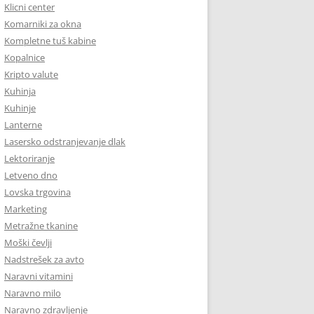
Klicni center
Komarniki za okna
Kompletne tuš kabine
Kopalnice
Kripto valute
Kuhinja
Kuhinje
Lanterne
Lasersko odstranjevanje dlak
Lektoriranje
Letveno dno
Lovska trgovina
Marketing
Metražne tkanine
Moški čevlji
Nadstrešek za avto
Naravni vitamini
Naravno milo
Naravno zdravljenje