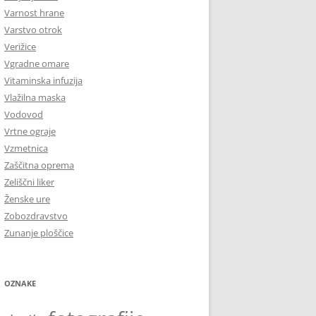
Varnost hrane
Varstvo otrok
Verižice
Vgradne omare
Vitaminska infuzija
Vlažilna maska
Vodovod
Vrtne ograje
Vzmetnica
Zaščitna oprema
Zeliščni liker
Ženske ure
Zobozdravstvo
Zunanje ploščice
OZNAKE