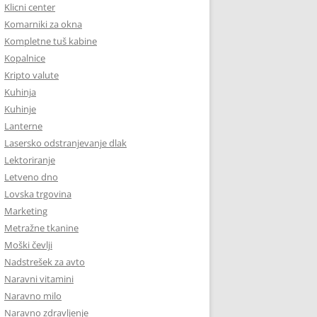
Klicni center
Komarniki za okna
Kompletne tuš kabine
Kopalnice
Kripto valute
Kuhinja
Kuhinje
Lanterne
Lasersko odstranjevanje dlak
Lektoriranje
Letveno dno
Lovska trgovina
Marketing
Metražne tkanine
Moški čevlji
Nadstrešek za avto
Naravni vitamini
Naravno milo
Naravno zdravljenje