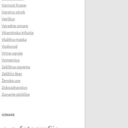
Varnost hrane
Varstvo otrok
Verižice
Vgradne omare
Vitaminska infuzija
Vlažilna maska
Vodovod
Vrtne ograje
Vzmetnica
Zaščitna oprema
Zeliščni liker
Ženske ure
Zobozdravstvo
Zunanje ploščice
OZNAKE