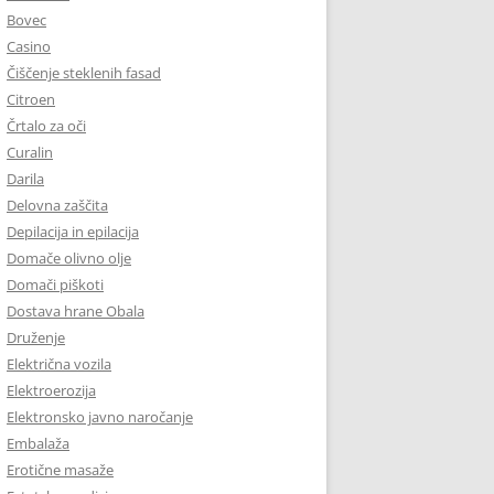
Bovec
Casino
Čiščenje steklenih fasad
Citroen
Črtalo za oči
Curalin
Darila
Delovna zaščita
Depilacija in epilacija
Domače olivno olje
Domači piškoti
Dostava hrane Obala
Druženje
Električna vozila
Elektroerozija
Elektronsko javno naročanje
Embalaža
Erotične masaže