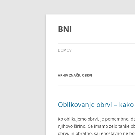
Preskoči
na
vsebino
BNI
DOMOV
ARHIV ZNAČK:
OBRVI
Oblikovanje obrvi – kako
Ko oblikujemo obrvi, je pomembno, da 
njihovo širino. Če imamo zelo tanke ob
obrvi, in obratno, saj enostavno ne bo