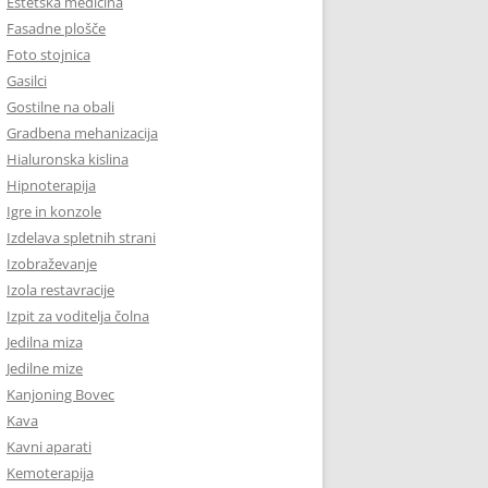
Estetska medicina
Fasadne plošče
Foto stojnica
Gasilci
Gostilne na obali
Gradbena mehanizacija
Hialuronska kislina
Hipnoterapija
Igre in konzole
Izdelava spletnih strani
Izobraževanje
Izola restavracije
Izpit za voditelja čolna
Jedilna miza
Jedilne mize
Kanjoning Bovec
Kava
Kavni aparati
Kemoterapija