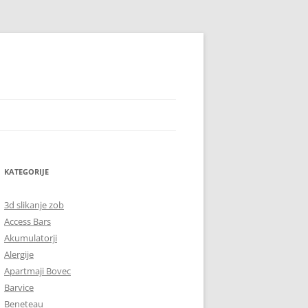
KATEGORIJE
3d slikanje zob
Access Bars
Akumulatorji
Alergije
Apartmaji Bovec
Barvice
Beneteau