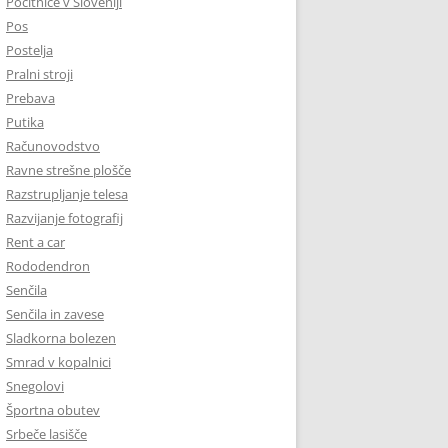
Počitnice v Sloveniji
Pos
Postelja
Pralni stroji
Prebava
Putika
Računovodstvo
Ravne strešne plošče
Razstrupljanje telesa
Razvijanje fotografij
Rent a car
Rododendron
Senčila
Senčila in zavese
Sladkorna bolezen
Smrad v kopalnici
Snegolovi
Športna obutev
Srbeče lasišče