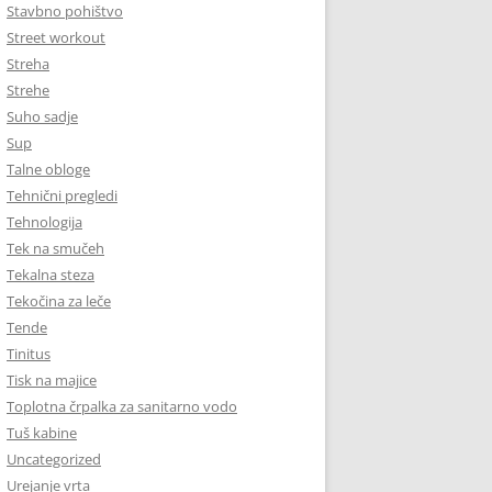
Stavbno pohištvo
Street workout
Streha
Strehe
Suho sadje
Sup
Talne obloge
Tehnični pregledi
Tehnologija
Tek na smučeh
Tekalna steza
Tekočina za leče
Tende
Tinitus
Tisk na majice
Toplotna črpalka za sanitarno vodo
Tuš kabine
Uncategorized
Urejanje vrta