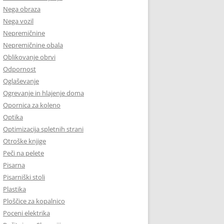
Nega obraza
Nega vozil
Nepremičnine
Nepremičnine obala
Oblikovanje obrvi
Odpornost
Oglaševanje
Ogrevanje in hlajenje doma
Opornica za koleno
Optika
Optimizacija spletnih strani
Otroške knjige
Peči na pelete
Pisarna
Pisarniški stoli
Plastika
Ploščice za kopalnico
Poceni elektrika