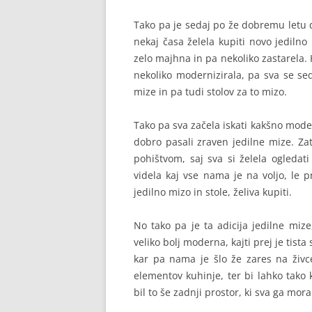
Tako pa je sedaj po že dobremu letu d
nekaj časa želela kupiti novo jedilno 
zelo majhna in pa nekoliko zastarela. 
nekoliko modernizirala, pa sva se sed
mize in pa tudi stolov za to mizo.
Tako pa sva začela iskati kakšno moder
dobro pasali zraven jedilne mize. Zat
pohištvom, saj sva si želela ogledat
videla kaj vse nama je na voljo, le p
jedilno mizo in stole, želiva kupiti.
No tako pa je ta adicija jedilne mize,
veliko bolj moderna, kajti prej je tista
kar pa nama je šlo že zares na živce
elementov kuhinje, ter bi lahko tako
bil to še zadnji prostor, ki sva ga mora