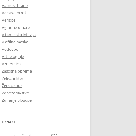
Varnost hrane
Varstvo otrok
Verižice
Vgradne omare
Vitaminska infuzija
Vlažilna maska
Vodovod
Vrtne ograje
Vzmetnica
Zaščitna oprema
Zeliščni liker
Ženske ure
Zobozdravstvo
Zunanje ploščice
OZNAKE