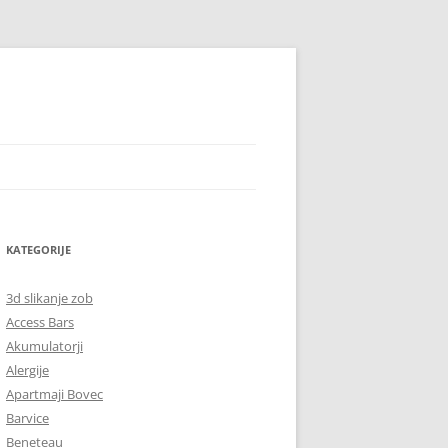
KATEGORIJE
3d slikanje zob
Access Bars
Akumulatorji
Alergije
Apartmaji Bovec
Barvice
Beneteau