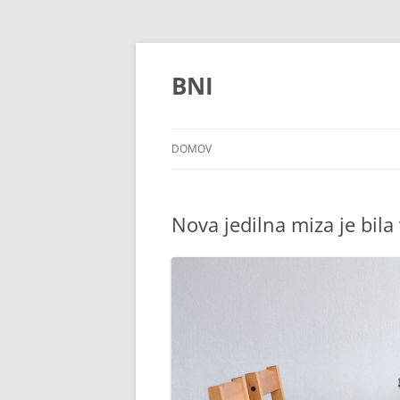
Preskoči
na
vsebino
BNI
DOMOV
Nova jedilna miza je bila