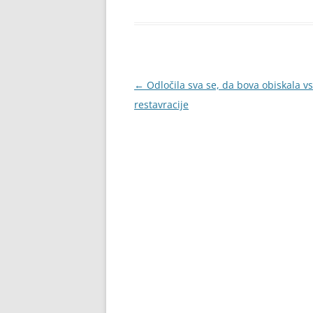
Krmarjenje
←
Odločila sva se, da bova obiskala vs
po
restavracije
prispevkih