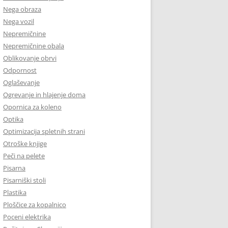
Nega obraza
Nega vozil
Nepremičnine
Nepremičnine obala
Oblikovanje obrvi
Odpornost
Oglaševanje
Ogrevanje in hlajenje doma
Opornica za koleno
Optika
Optimizacija spletnih strani
Otroške knjige
Peči na pelete
Pisarna
Pisarniški stoli
Plastika
Ploščice za kopalnico
Poceni elektrika