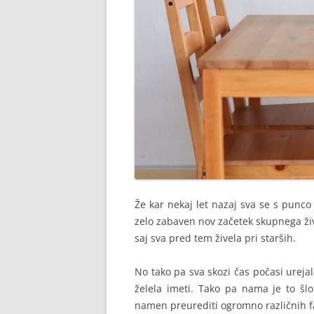
Že kar nekaj let nazaj sva se s punco 
zelo zabaven nov začetek skupnega živl
saj sva pred tem živela pri starših.
No tako pa sva skozi čas počasi urejal
želela imeti. Tako pa nama je to šlo
namen preurediti ogromno različnih f