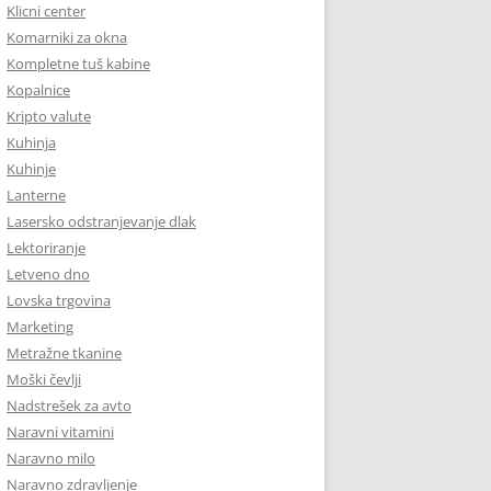
Klicni center
Komarniki za okna
Kompletne tuš kabine
Kopalnice
Kripto valute
Kuhinja
Kuhinje
Lanterne
Lasersko odstranjevanje dlak
Lektoriranje
Letveno dno
Lovska trgovina
Marketing
Metražne tkanine
Moški čevlji
Nadstrešek za avto
Naravni vitamini
Naravno milo
Naravno zdravljenje