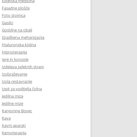
Estetska medicina
Fasadne plošče
Foto stojnica
Gasilci
Gostilne na obali
Gradbena mehanizacija
Hialuronska kislina
Hipnoterapija
Igre in konzole
Izdelava spletnih strani
Izobraževanje
Izola restavracije
Izpit za voditelja čolna
Jedilna miza
Jedilne mize
Kanjoning Bovec
Kava
Kavni aparati
Kemoterapija