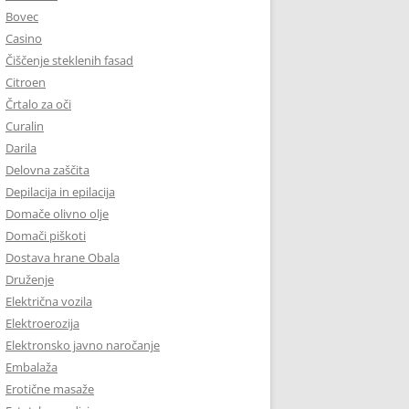
Bovec
Casino
Čiščenje steklenih fasad
Citroen
Črtalo za oči
Curalin
Darila
Delovna zaščita
Depilacija in epilacija
Domače olivno olje
Domači piškoti
Dostava hrane Obala
Druženje
Električna vozila
Elektroerozija
Elektronsko javno naročanje
Embalaža
Erotične masaže