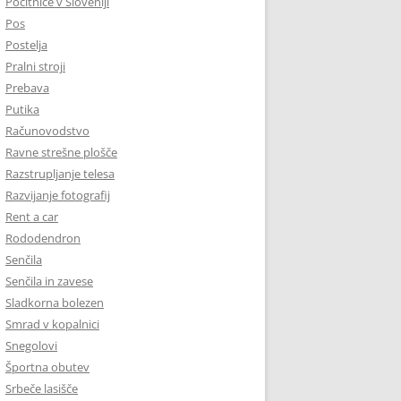
Počitnice v Sloveniji
Pos
Postelja
Pralni stroji
Prebava
Putika
Računovodstvo
Ravne strešne plošče
Razstrupljanje telesa
Razvijanje fotografij
Rent a car
Rododendron
Senčila
Senčila in zavese
Sladkorna bolezen
Smrad v kopalnici
Snegolovi
Športna obutev
Srbeče lasišče