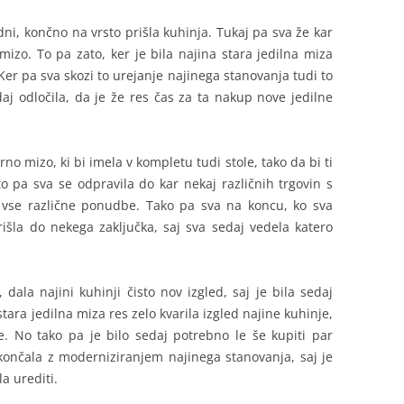
ni, končno na vrsto prišla kuhinja. Tukaj pa sva že kar
mizo. To pa zato, ker je bila najina stara jedilna miza
Ker pa sva skozi to urejanje najinega stanovanja tudi to
aj odločila, da je že res čas za ta nakup nove jedilne
no mizo, ki bi imela v kompletu tudi stole, tako da bi ti
o pa sva se odpravila do kar nekaj različnih trgovin s
i vse različne ponudbe. Tako pa sva na koncu, ko sva
rišla do nekega zaključka, saj sva sedaj vedela katero
 dala najini kuhinji čisto nov izgled, saj je bila sedaj
 stara jedilna miza res zelo kvarila izgled najine kuhinje,
. No tako pa je bilo sedaj potrebno le še kupiti par
 končala z moderniziranjem najinega stanovanja, saj je
la urediti.