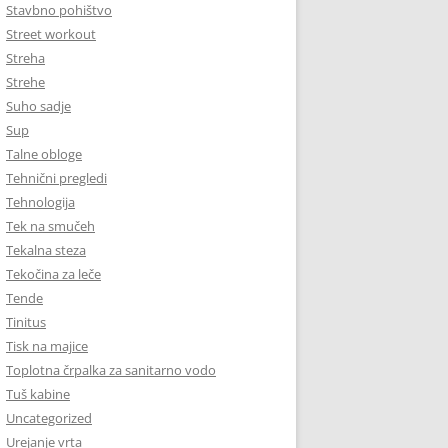
Stavbno pohištvo
Street workout
Streha
Strehe
Suho sadje
Sup
Talne obloge
Tehnični pregledi
Tehnologija
Tek na smučeh
Tekalna steza
Tekočina za leče
Tende
Tinitus
Tisk na majice
Toplotna črpalka za sanitarno vodo
Tuš kabine
Uncategorized
Urejanje vrta