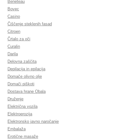
Beneteau
Bovec
Casino
Čiščenje steklenih fasad
Citroen
Črtalo za oči
Curalin
Darila
Delovna zaščita
Depilacija in epilacija
Domače olivno olje
Domači piškoti
Dostava hrane Obala
Druženje
Električna vozila
Elektroerozija
Elektronsko javno naročanje
Embalaža
Erotične masaže