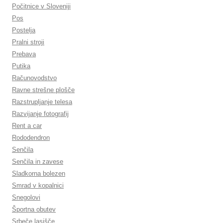
Počitnice v Sloveniji
Pos
Postelja
Pralni stroji
Prebava
Putika
Računovodstvo
Ravne strešne plošče
Razstrupljanje telesa
Razvijanje fotografij
Rent a car
Rododendron
Senčila
Senčila in zavese
Sladkorna bolezen
Smrad v kopalnici
Snegolovi
Športna obutev
Srbeče lasišče