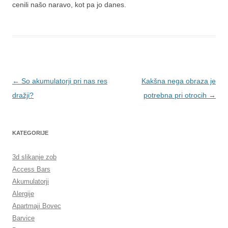
cenili našo naravo, kot pa jo danes.
Krmarjenje
←
So akumulatorji pri nas res
Kakšna nega obraza je
po
dražji?
potrebna pri otrocih
→
prispevkih
KATEGORIJE
3d slikanje zob
Access Bars
Akumulatorji
Alergije
Apartmaji Bovec
Barvice