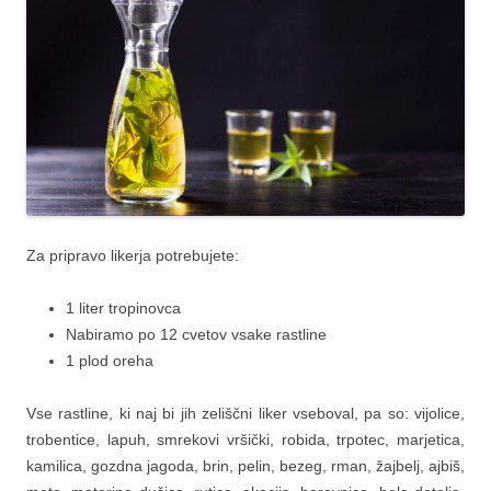
Za pripravo likerja potrebujete:
1 liter tropinovca
Nabiramo po 12 cvetov vsake rastline
1 plod oreha
Vse rastline, ki naj bi jih zeliščni liker vseboval, pa so: vijolice,
trobentice, lapuh, smrekovi vršički, robida, trpotec, marjetica,
kamilica, gozdna jagoda, brin, pelin, bezeg, rman, žajbelj, ajbiš,