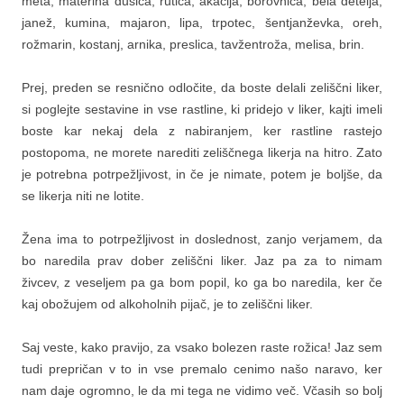
meta, materina dušica, rutica, akacija, borovnica, bela detelja,
janež, kumina, majaron, lipa, trpotec, šentjanževka, oreh,
rožmarin, kostanj, arnika, preslica, tavžentroža, melisa, brin.
Prej, preden se resnično odločite, da boste delali zeliščni liker,
si poglejte sestavine in vse rastline, ki pridejo v liker, kajti imeli
boste kar nekaj dela z nabiranjem, ker rastline rastejo
postopoma, ne morete narediti zeliščnega likerja na hitro. Zato
je potrebna potrpežljivost, in če je nimate, potem je boljše, da
se likerja niti ne lotite.
Žena ima to potrpežljivost in doslednost, zanjo verjamem, da
bo naredila prav dober zeliščni liker. Jaz pa za to nimam
živcev, z veseljem pa ga bom popil, ko ga bo naredila, ker če
kaj obožujem od alkoholnih pijač, je to zeliščni liker.
Saj veste, kako pravijo, za vsako bolezen raste rožica! Jaz sem
tudi prepričan v to in vse premalo cenimo našo naravo, ker
nam daje ogromno, le da mi tega ne vidimo več. Včasih so bolj