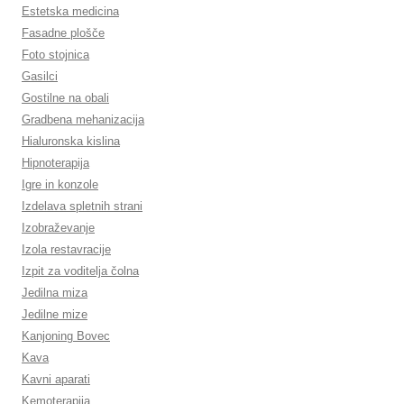
Estetska medicina
Fasadne plošče
Foto stojnica
Gasilci
Gostilne na obali
Gradbena mehanizacija
Hialuronska kislina
Hipnoterapija
Igre in konzole
Izdelava spletnih strani
Izobraževanje
Izola restavracije
Izpit za voditelja čolna
Jedilna miza
Jedilne mize
Kanjoning Bovec
Kava
Kavni aparati
Kemoterapija