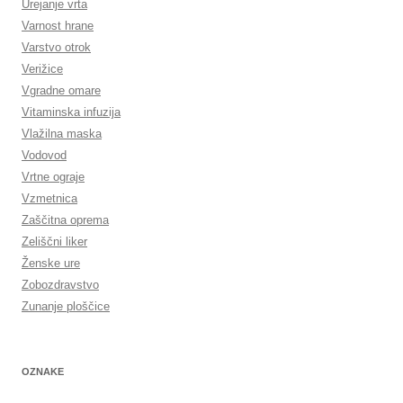
Urejanje vrta
Varnost hrane
Varstvo otrok
Verižice
Vgradne omare
Vitaminska infuzija
Vlažilna maska
Vodovod
Vrtne ograje
Vzmetnica
Zaščitna oprema
Zeliščni liker
Ženske ure
Zobozdravstvo
Zunanje ploščice
OZNAKE