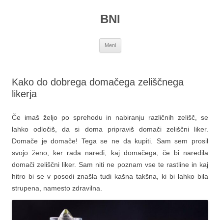
Preskoči
na
BNI
vsebino
Meni
Kako do dobrega domačega zeliščnega
likerja
Če imaš željo po sprehodu in nabiranju različnih zelišč, se
lahko odločiš, da si doma pripraviš domači zeliščni liker.
Domače je domače! Tega se ne da kupiti. Sam sem prosil
svojo ženo, ker rada naredi, kaj domačega, če bi naredila
domači zeliščni liker. Sam niti ne poznam vse te rastline in kaj
hitro bi se v posodi znašla tudi kašna takšna, ki bi lahko bila
strupena, namesto zdravilna.