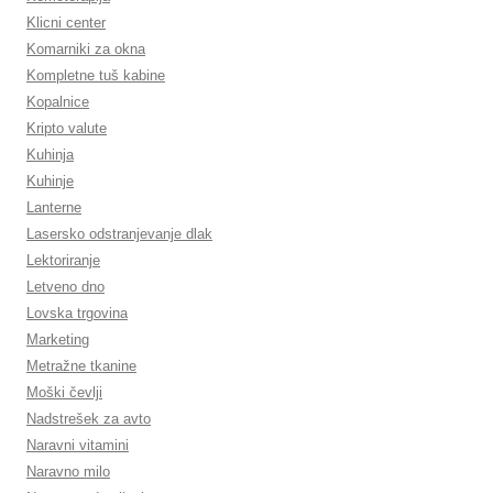
Klicni center
Komarniki za okna
Kompletne tuš kabine
Kopalnice
Kripto valute
Kuhinja
Kuhinje
Lanterne
Lasersko odstranjevanje dlak
Lektoriranje
Letveno dno
Lovska trgovina
Marketing
Metražne tkanine
Moški čevlji
Nadstrešek za avto
Naravni vitamini
Naravno milo