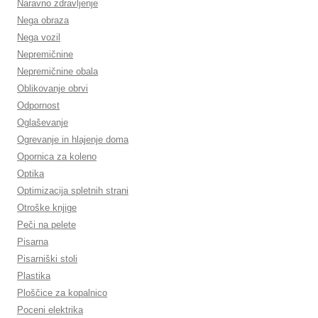
Naravno zdravljenje
Nega obraza
Nega vozil
Nepremičnine
Nepremičnine obala
Oblikovanje obrvi
Odpornost
Oglaševanje
Ogrevanje in hlajenje doma
Opornica za koleno
Optika
Optimizacija spletnih strani
Otroške knjige
Peči na pelete
Pisarna
Pisarniški stoli
Plastika
Ploščice za kopalnico
Poceni elektrika