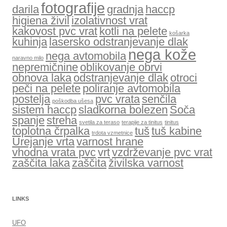
fotografije
darila
gradnja
haccp
higiena živil
izolativnost vrat
kakovost pvc vrat
kotli na pelete
košarka
kuhinja
lasersko odstranjevanje dlak
nega kože
nega avtomobila
naravno milo
nepremičnine
oblikovanje obrvi
obnova laka
odstranjevanje dlak
otroci
peči na pelete
poliranje avtomobila
postelja
pvc vrata
senčila
poškodba ušesa
sistem haccp
sladkorna bolezen
Soča
spanje
streha
svetila za teraso
terapije za tinitus
tinitus
toplotna črpalka
tuš
tuš kabine
trdota vzmetnice
Urejanje vrta
varnost hrane
vhodna vrata pvc
vrt
vzdrževanje pvc vrat
zaščita laka
zaščita
živilska varnost
LINKS
UFO