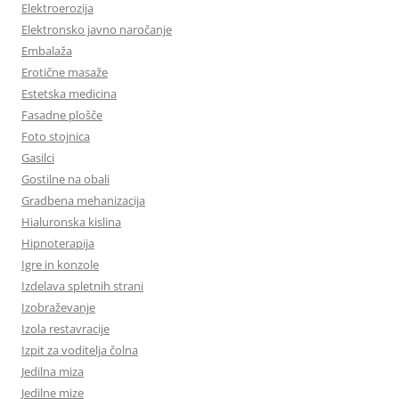
Elektroerozija
Elektronsko javno naročanje
Embalaža
Erotične masaže
Estetska medicina
Fasadne plošče
Foto stojnica
Gasilci
Gostilne na obali
Gradbena mehanizacija
Hialuronska kislina
Hipnoterapija
Igre in konzole
Izdelava spletnih strani
Izobraževanje
Izola restavracije
Izpit za voditelja čolna
Jedilna miza
Jedilne mize