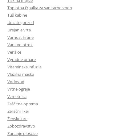
Tisk na majice
Toplotna črpalka za sanitarno vodo
Tuš kabine
Uncategorized
Urejanje vrta
Varnost hrane
Varstvo otrok
Verižice
Vgradne omare
Vitaminska infuzija
Vlažilna maska
Vodovod
Vrtne ograje
Vzmetnica
Zaščitna oprema
Zeliščni liker
Ženske ure
Zobozdravstvo
Zunanje ploščice