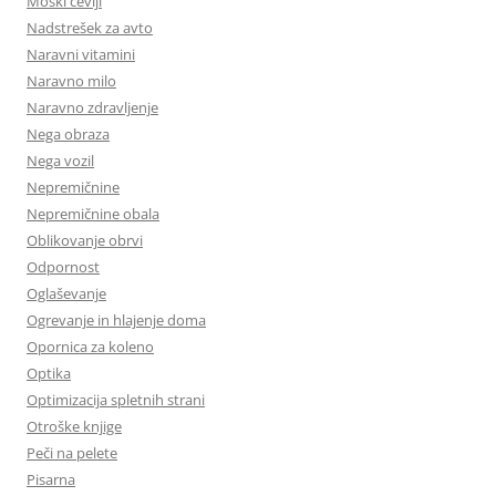
Moški čevlji
Nadstrešek za avto
Naravni vitamini
Naravno milo
Naravno zdravljenje
Nega obraza
Nega vozil
Nepremičnine
Nepremičnine obala
Oblikovanje obrvi
Odpornost
Oglaševanje
Ogrevanje in hlajenje doma
Opornica za koleno
Optika
Optimizacija spletnih strani
Otroške knjige
Peči na pelete
Pisarna