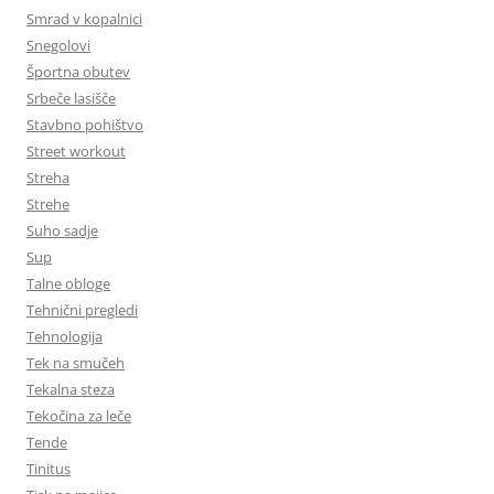
Smrad v kopalnici
Snegolovi
Športna obutev
Srbeče lasišče
Stavbno pohištvo
Street workout
Streha
Strehe
Suho sadje
Sup
Talne obloge
Tehnični pregledi
Tehnologija
Tek na smučeh
Tekalna steza
Tekočina za leče
Tende
Tinitus