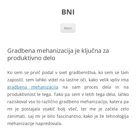
Preskoči
na
BNI
vsebino
Meni
Gradbena mehanizacija je ključna za
produktivno delo
Ko sem se prvič podal v svet gradbeništva, ko sem se tam
zaposlil, sem lahko videl na lastne oči, kako velik vpliv ima
gradbena mehanizacija
na sam proces dela in na
produktivnost le tega. Tako pa sem v letih tega dela, lahko
raziskoval vso to različno gradbeno mehanizacijo, katera pa
mi je postajala vsakič bolj všeč, ter me je začela zelo
zanimati, saj mi je bilo fascinantno, kako je že tehnologija
mehanizacije napredovala.