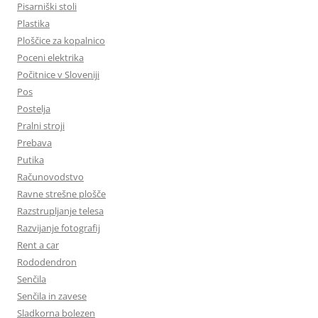
Pisarniški stoli
Plastika
Ploščice za kopalnico
Poceni elektrika
Počitnice v Sloveniji
Pos
Postelja
Pralni stroji
Prebava
Putika
Računovodstvo
Ravne strešne plošče
Razstrupljanje telesa
Razvijanje fotografij
Rent a car
Rododendron
Senčila
Senčila in zavese
Sladkorna bolezen