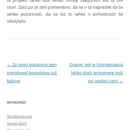
te projekti lahko tudi veliko hitreje zaključeni, kot bi bili
sicer. Zato pa je zelo pomembno ,da se v ta napredek da še
veliko pozornosti, da se bo to lahko v prihodnosti še
izboljšalo.
Krmarjenje
←
Za svojo kopalnico sem
Znanje, kot je hipnoterapija
po
potreboval kompletne tuš
lahko dosti pripomore tudi
prispevkih
kabine
pri osebni rasti
→
KATEGORIJE
3d slikanje zob
Access Bars