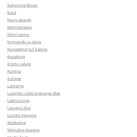
Kanjoning Bovec
Kava
Kavni aparati
Kemoterapija
Klicni center
Komarniki za okna
Kompletne tuš kabine
Kopalnice
Kripto valute
Kuhinja
Kuhinje
Lanterne
Lasersko odstranjevanje dlak
Lektoriranje
Letveno dno
Lovska trgovina
Marketing
Metražne tkanine