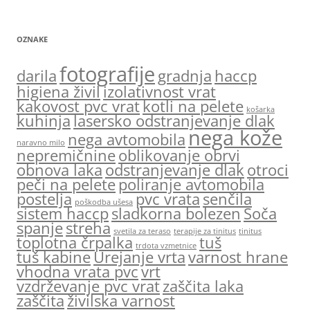
OZNAKE
fotografije
darila
gradnja
haccp
higiena živil
izolativnost vrat
kakovost pvc vrat
kotli na pelete
košarka
kuhinja
lasersko odstranjevanje dlak
nega kože
nega avtomobila
naravno milo
nepremičnine
oblikovanje obrvi
obnova laka
odstranjevanje dlak
otroci
peči na pelete
poliranje avtomobila
postelja
pvc vrata
senčila
poškodba ušesa
sistem haccp
sladkorna bolezen
Soča
spanje
streha
svetila za teraso
terapije za tinitus
tinitus
toplotna črpalka
tuš
trdota vzmetnice
tuš kabine
Urejanje vrta
varnost hrane
vhodna vrata pvc
vrt
vzdrževanje pvc vrat
zaščita laka
zaščita
živilska varnost