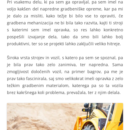
Pri vsakemu delu, ki pa sem ga opravljal, pa sem imel na
voljo kakšen del napredne gradbeniške opreme, kar pa mi
je dalo za misliti, kako težje bi bilo vse to opraviti, če
gradbena mehanizacija ne bi bila tako razvita, kajti ti stroji
s katerimi sem imel opravka, so res lahko konkretno
pospešili izvajanje dela, tako da smo bili lahko bolj
produktivni, ter so se projekti lahko zaključili veliko hitreje.
Široka vrsta strojev in vozil, s katero pa sem se spoznal, pa
je bila prav tako zelo zanimiva, ter napredna. Sama
zmogljivost določenih vozil, na primer bagrov, pa me je
prav tako fascinirala, saj smo velikokrat imeli opravka z zelo
težkim gradbenim materialom, katerega pa so ta vozila
brez kakršnega koli problema, prevažala, ter z njim delala.