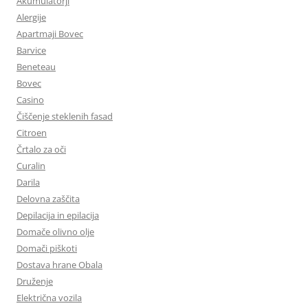
Akumulatorji
Alergije
Apartmaji Bovec
Barvice
Beneteau
Bovec
Casino
Čiščenje steklenih fasad
Citroen
Črtalo za oči
Curalin
Darila
Delovna zaščita
Depilacija in epilacija
Domače olivno olje
Domači piškoti
Dostava hrane Obala
Druženje
Električna vozila