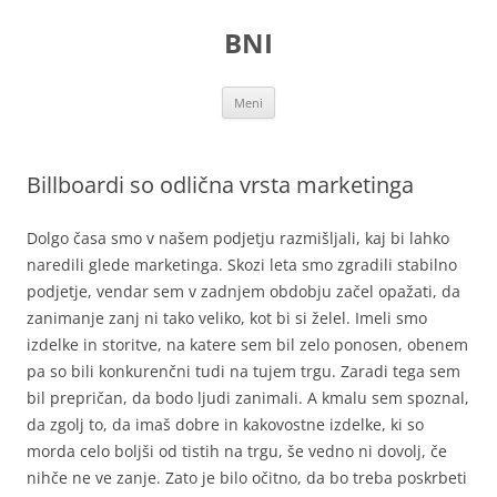
Preskoči
na
BNI
vsebino
Meni
Billboardi so odlična vrsta marketinga
Dolgo časa smo v našem podjetju razmišljali, kaj bi lahko
naredili glede marketinga. Skozi leta smo zgradili stabilno
podjetje, vendar sem v zadnjem obdobju začel opažati, da
zanimanje zanj ni tako veliko, kot bi si želel. Imeli smo
izdelke in storitve, na katere sem bil zelo ponosen, obenem
pa so bili konkurenčni tudi na tujem trgu. Zaradi tega sem
bil prepričan, da bodo ljudi zanimali. A kmalu sem spoznal,
da zgolj to, da imaš dobre in kakovostne izdelke, ki so
morda celo boljši od tistih na trgu, še vedno ni dovolj, če
nihče ne ve zanje. Zato je bilo očitno, da bo treba poskrbeti