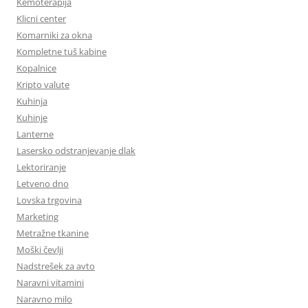
Kemoterapija
Klicni center
Komarniki za okna
Kompletne tuš kabine
Kopalnice
Kripto valute
Kuhinja
Kuhinje
Lanterne
Lasersko odstranjevanje dlak
Lektoriranje
Letveno dno
Lovska trgovina
Marketing
Metražne tkanine
Moški čevlji
Nadstrešek za avto
Naravni vitamini
Naravno milo