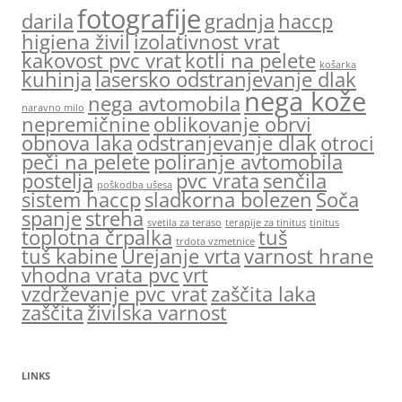
fotografije
darila
gradnja
haccp
higiena živil
izolativnost vrat
kakovost pvc vrat
kotli na pelete
košarka
kuhinja
lasersko odstranjevanje dlak
nega kože
nega avtomobila
naravno milo
nepremičnine
oblikovanje obrvi
obnova laka
odstranjevanje dlak
otroci
peči na pelete
poliranje avtomobila
postelja
pvc vrata
senčila
poškodba ušesa
sistem haccp
sladkorna bolezen
Soča
spanje
streha
svetila za teraso
terapije za tinitus
tinitus
toplotna črpalka
tuš
trdota vzmetnice
tuš kabine
Urejanje vrta
varnost hrane
vhodna vrata pvc
vrt
vzdrževanje pvc vrat
zaščita laka
zaščita
živilska varnost
LINKS