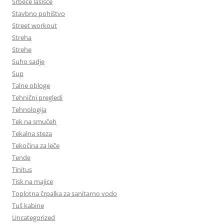
Srbeče lasišče
Stavbno pohištvo
Street workout
Streha
Strehe
Suho sadje
Sup
Talne obloge
Tehnični pregledi
Tehnologija
Tek na smučeh
Tekalna steza
Tekočina za leče
Tende
Tinitus
Tisk na majice
Toplotna črpalka za sanitarno vodo
Tuš kabine
Uncategorized