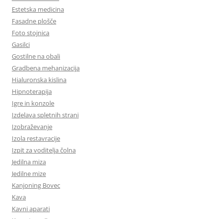
Estetska medicina
Fasadne plošče
Foto stojnica
Gasilci
Gostilne na obali
Gradbena mehanizacija
Hialuronska kislina
Hipnoterapija
Igre in konzole
Izdelava spletnih strani
Izobraževanje
Izola restavracije
Izpit za voditelja čolna
Jedilna miza
Jedilne mize
Kanjoning Bovec
Kava
Kavni aparati