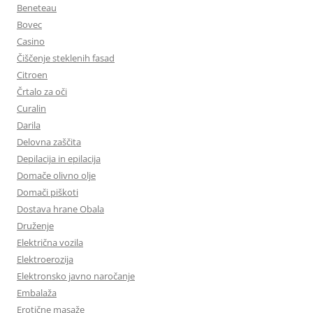
Beneteau
Bovec
Casino
Čiščenje steklenih fasad
Citroen
Črtalo za oči
Curalin
Darila
Delovna zaščita
Depilacija in epilacija
Domače olivno olje
Domači piškoti
Dostava hrane Obala
Druženje
Električna vozila
Elektroerozija
Elektronsko javno naročanje
Embalaža
Erotične masaže