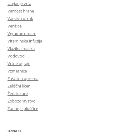
Urejanje vrta
Varnost hrane
Varstvo otrok
Verižice
Vgradne omare
Vitaminska infuzija
Vlažilna maska
Vodovod
Vrtne ograje
Vzmetnica
Zaščitna oprema
Zeliščni liker
Ženske ure
Zobozdravstvo
Zunanje ploščice
OZNAKE