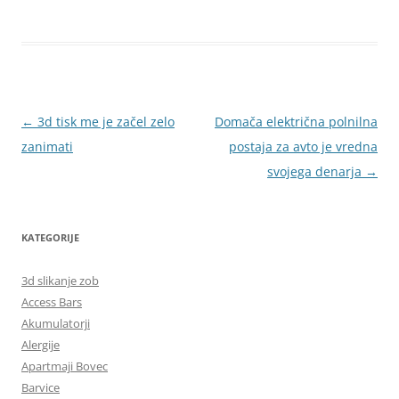
Krmarjenje
←
3d tisk me je začel zelo
Domača električna polnilna
po
zanimati
postaja za avto je vredna
prispevkih
svojega denarja
→
KATEGORIJE
3d slikanje zob
Access Bars
Akumulatorji
Alergije
Apartmaji Bovec
Barvice