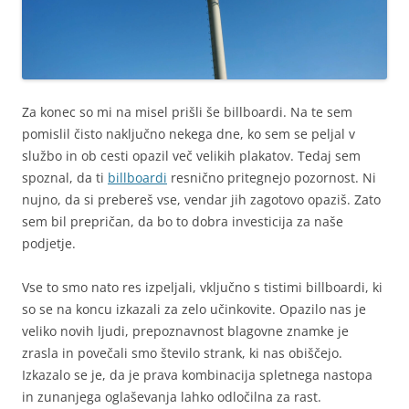
Za konec so mi na misel prišli še billboardi. Na te sem
pomislil čisto naključno nekega dne, ko sem se peljal v
službo in ob cesti opazil več velikih plakatov. Tedaj sem
spoznal, da ti
billboardi
resnično pritegnejo pozornost. Ni
nujno, da si prebereš vse, vendar jih zagotovo opaziš. Zato
sem bil prepričan, da bo to dobra investicija za naše
podjetje.
Vse to smo nato res izpeljali, vključno s tistimi billboardi, ki
so se na koncu izkazali za zelo učinkovite. Opazilo nas je
veliko novih ljudi, prepoznavnost blagovne znamke je
zrasla in povečali smo število strank, ki nas obiščejo.
Izkazalo se je, da je prava kombinacija spletnega nastopa
in zunanjega oglaševanja lahko odločilna za rast.