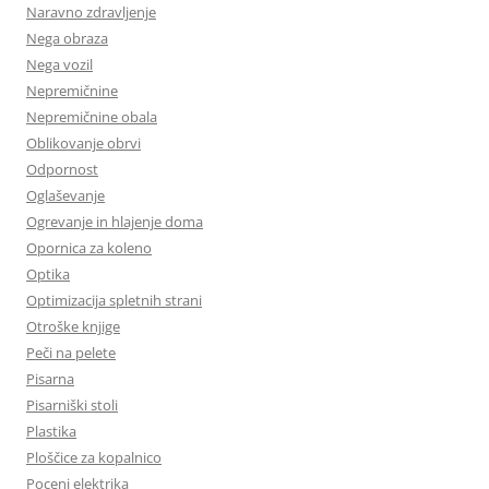
Naravno zdravljenje
Nega obraza
Nega vozil
Nepremičnine
Nepremičnine obala
Oblikovanje obrvi
Odpornost
Oglaševanje
Ogrevanje in hlajenje doma
Opornica za koleno
Optika
Optimizacija spletnih strani
Otroške knjige
Peči na pelete
Pisarna
Pisarniški stoli
Plastika
Ploščice za kopalnico
Poceni elektrika