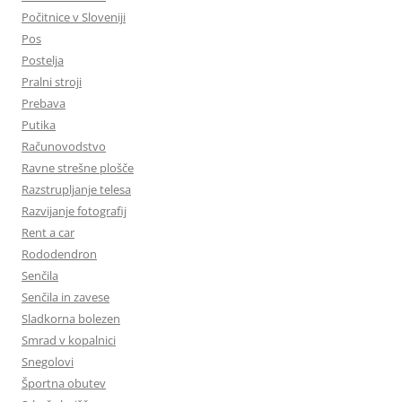
Počitnice v Sloveniji
Pos
Postelja
Pralni stroji
Prebava
Putika
Računovodstvo
Ravne strešne plošče
Razstrupljanje telesa
Razvijanje fotografij
Rent a car
Rododendron
Senčila
Senčila in zavese
Sladkorna bolezen
Smrad v kopalnici
Snegolovi
Športna obutev