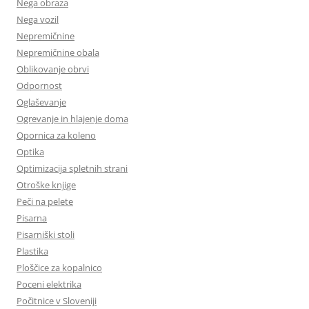
Nega obraza
Nega vozil
Nepremičnine
Nepremičnine obala
Oblikovanje obrvi
Odpornost
Oglaševanje
Ogrevanje in hlajenje doma
Opornica za koleno
Optika
Optimizacija spletnih strani
Otroške knjige
Peči na pelete
Pisarna
Pisarniški stoli
Plastika
Ploščice za kopalnico
Poceni elektrika
Počitnice v Sloveniji