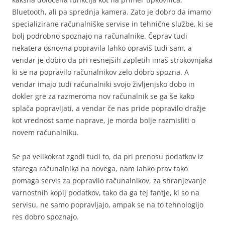
Bluetooth, ali pa sprednja kamera. Zato je dobro da imamo
specializirane računalniške servise in tehnične službe, ki se
bolj podrobno spoznajo na računalnike. Čeprav tudi
nekatera osnovna popravila lahko opraviš tudi sam, a
vendar je dobro da pri resnejših zapletih imaš strokovnjaka
ki se na popravilo računalnikov zelo dobro spozna. A
vendar imajo tudi računalniki svojo življenjsko dobo in
dokler gre za razmeroma nov računalnik se ga še kako
splača popravljati, a vendar če nas pride popravilo dražje
kot vrednost same naprave, je morda bolje razmisliti o
novem računalniku.
Se pa velikokrat zgodi tudi to, da pri prenosu podatkov iz
starega računalnika na novega, nam lahko prav tako
pomaga servis za popravilo računalnikov, za shranjevanje
varnostnih kopij podatkov, tako da ga tej fantje, ki so na
servisu, ne samo popravljajo, ampak se na to tehnologijo
res dobro spoznajo.