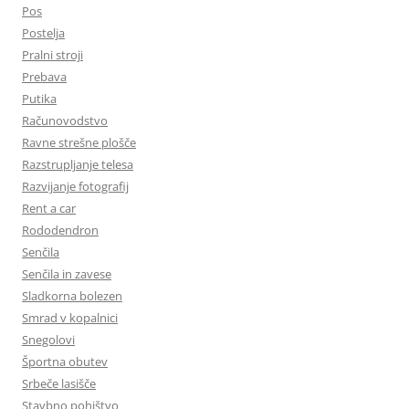
Pos
Postelja
Pralni stroji
Prebava
Putika
Računovodstvo
Ravne strešne plošče
Razstrupljanje telesa
Razvijanje fotografij
Rent a car
Rododendron
Senčila
Senčila in zavese
Sladkorna bolezen
Smrad v kopalnici
Snegolovi
Športna obutev
Srbeče lasišče
Stavbno pohištvo