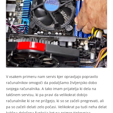
V vsakem primeru nam servis kjer opravljajo popravilo
računalnikov omogoči da podaljšamo življenjsko dobo
svojega računalnika. A tako imam prijatelja ki dela na
takšnem servisu, ki pa pravi da velikokrat dobijo
računalnike ki se ne prižgejo, ki so se začeli pregrevati, ali
pa so začeli delati zelo počasi. Velikokrat pa tudi neha delat
kakšna določena funkcija kot na primer tipkovnica,