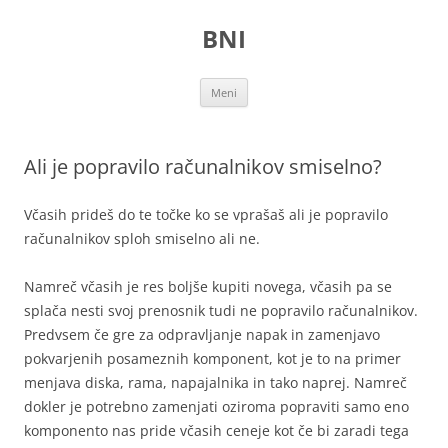
Preskoči
na
BNI
vsebino
Meni
Ali je popravilo računalnikov smiselno?
Včasih prideš do te točke ko se vprašaš ali je popravilo
računalnikov sploh smiselno ali ne.
Namreč včasih je res boljše kupiti novega, včasih pa se
splača nesti svoj prenosnik tudi ne popravilo računalnikov.
Predvsem če gre za odpravljanje napak in zamenjavo
pokvarjenih posameznih komponent, kot je to na primer
menjava diska, rama, napajalnika in tako naprej. Namreč
dokler je potrebno zamenjati oziroma popraviti samo eno
komponento nas pride včasih ceneje kot če bi zaradi tega