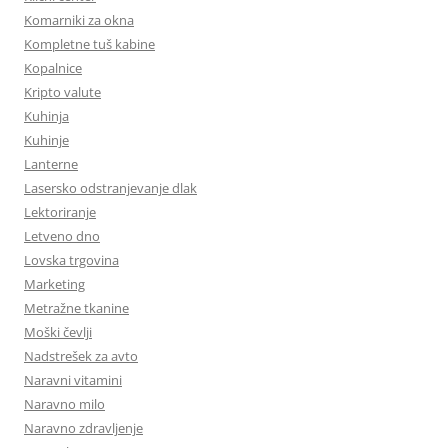
Komarniki za okna
Kompletne tuš kabine
Kopalnice
Kripto valute
Kuhinja
Kuhinje
Lanterne
Lasersko odstranjevanje dlak
Lektoriranje
Letveno dno
Lovska trgovina
Marketing
Metražne tkanine
Moški čevlji
Nadstrešek za avto
Naravni vitamini
Naravno milo
Naravno zdravljenje