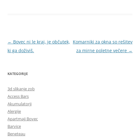
Krmarjenje
←
Bovec ni le kraj, je občutek,
Komarniki za okna so rešitev
po
ki ga doživiš.
za mirne poletne večere
→
prispevkih
KATEGORIJE
3d slikanje zob
Access Bars
Akumulatorji
Alergije
Apartmaji Bovec
Barvice
Beneteau