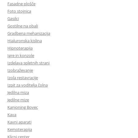
Fasadne plošče
Foto stojnica
Gasilci
Gostilne na obali
Gradbena mehanizacija
Hialuronska kislina
Hipnoterapija
Igre in konzole
Izdelava spletnih strani
Izobraževanje
Izola restavracije
Izpit za voditelja čolna
Jedilna miza
Jedilne mize
Kanjoning Bovec
Kava
Kavni aparati
Kemoterapija
Klicni center