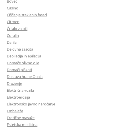
Bovec
Casino
Čiščenje steklenih fasad
Citroen
Črtalo za oči
Curalin
Darila
Delovna zaščita
Depilacija in epilacija
Domače olivno olje
Domači piškoti
Dostava hrane Obala
Druženje
Električna vozila
Elektroerozija
Elektronsko javno naročanje
Embalaža
Erotične masaže
Estetska medicina