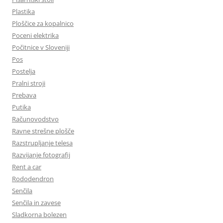
Plastika
Ploščice za kopalnico
Poceni elektrika
Počitnice v Sloveniji
Pos
Postelja
Pralni stroji
Prebava
Putika
Računovodstvo
Ravne strešne plošče
Razstrupljanje telesa
Razvijanje fotografij
Rent a car
Rododendron
Senčila
Senčila in zavese
Sladkorna bolezen