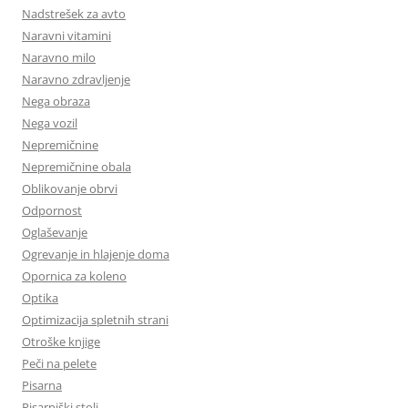
Nadstrešek za avto
Naravni vitamini
Naravno milo
Naravno zdravljenje
Nega obraza
Nega vozil
Nepremičnine
Nepremičnine obala
Oblikovanje obrvi
Odpornost
Oglaševanje
Ogrevanje in hlajenje doma
Opornica za koleno
Optika
Optimizacija spletnih strani
Otroške knjige
Peči na pelete
Pisarna
Pisarniški stoli