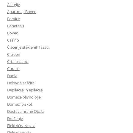
Alergije
Apartmaji Bovec
Barvice
Beneteau
Bovec
Casino
Čiščenje steklenih fasad
Citroen
Črtalo za oči
Curalin
Darila
Delovna zaščita
Depilacija in epilacija
Domače olivno olje
Domači piškoti
Dostava hrane Obala
Druženje
Električna vozila
Elektroerozija