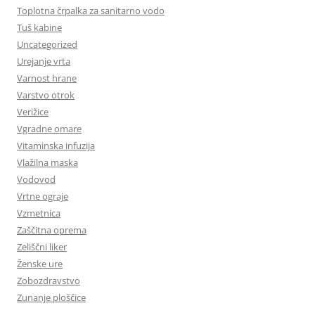
Toplotna črpalka za sanitarno vodo
Tuš kabine
Uncategorized
Urejanje vrta
Varnost hrane
Varstvo otrok
Verižice
Vgradne omare
Vitaminska infuzija
Vlažilna maska
Vodovod
Vrtne ograje
Vzmetnica
Zaščitna oprema
Zeliščni liker
Ženske ure
Zobozdravstvo
Zunanje ploščice