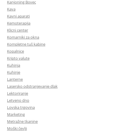
Kanjoning Bovec
Kava
Kavni aparati
Kemoterapija
Klicni center
Komarniki za okna
Kompletne tuš kabine
Kopalnice
Kripto valute
Kuhinja
Kuhinje
Lanterne
Lasersko odstranjevanje dlak
Lektoriranje
Letveno dno
Lovska trgovina
Marketing
Metražne tkanine
Moški čevlji