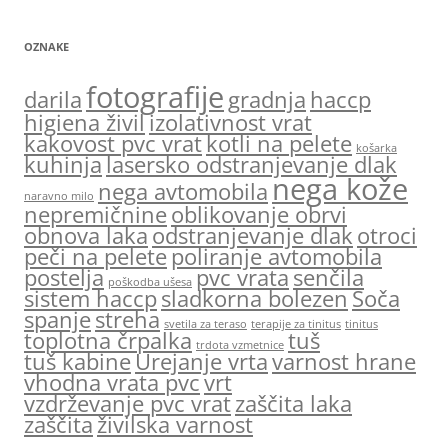
OZNAKE
fotografije
darila
gradnja
haccp
higiena živil
izolativnost vrat
kakovost pvc vrat
kotli na pelete
košarka
kuhinja
lasersko odstranjevanje dlak
nega kože
nega avtomobila
naravno milo
nepremičnine
oblikovanje obrvi
obnova laka
odstranjevanje dlak
otroci
peči na pelete
poliranje avtomobila
postelja
pvc vrata
senčila
poškodba ušesa
sistem haccp
sladkorna bolezen
Soča
spanje
streha
svetila za teraso
terapije za tinitus
tinitus
toplotna črpalka
tuš
trdota vzmetnice
tuš kabine
Urejanje vrta
varnost hrane
vhodna vrata pvc
vrt
vzdrževanje pvc vrat
zaščita laka
zaščita
živilska varnost