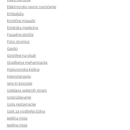
Elektronsko javno naročanje
Embalaža
Erotične masaže
Estetska medicina
Fasadne plošče
Foto stojnica
Gasilci
Gostilne na obali
Gradbena mehanizacija
Hialuronska kislina
Hipnoterapija
Igre in konzole
Izdelava spletnih strani
Izobraževanje
Izola restavracije
Izpit za voditelja čolna
Jedilna miza
Jedilne mize