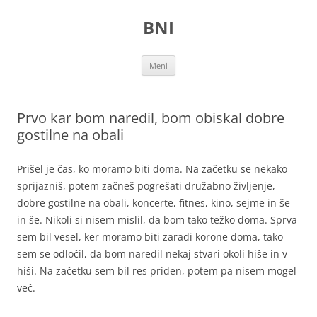
Preskoči
na
BNI
vsebino
Meni
Prvo kar bom naredil, bom obiskal dobre
gostilne na obali
Prišel je čas, ko moramo biti doma. Na začetku se nekako
sprijazniš, potem začneš pogrešati družabno življenje,
dobre gostilne na obali, koncerte, fitnes, kino, sejme in še
in še. Nikoli si nisem mislil, da bom tako težko doma. Sprva
sem bil vesel, ker moramo biti zaradi korone doma, tako
sem se odločil, da bom naredil nekaj stvari okoli hiše in v
hiši. Na začetku sem bil res priden, potem pa nisem mogel
več.