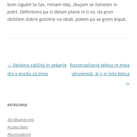
bom izgubil ta čas, nimam idej, zbujam se žalosten in
potrt. Definitivno pa si delam plane in ti so, da prvo
obiščem dobre gostilne na obali, potem pa se grem kopat.
Krmarjenje
←
Delovna zaščita in sekanje
Razstrupljanje telesa in moja
po
drv v gozdu za zimo
utrujenost, ki ji ni bilo konca
prispevkih
→
KATEGORIJE
3d slikanje zob
Access Bars
Akumulatorji