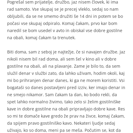
Pogrešal sem prijatelje, družbo, jaz nisem človek, ki ima
rad samoto. Vse skupaj se je precej vleklo, sedaj so nam
obljubili, da se ne smemo družiti še 14 dni in potem se bo
počasi vse skupaj odpiralo. Komaj čakam, prvo kar bom
naredil se bom usedel v avto in obiskal vse dobre gostilne
na obali, komaj čakam ta trenutek.
Biti doma, sam z seboj je najtežje, če si navajen družbe. Jaz
nikoli nisem bil rad doma, ali sem šel v kino ali v dobre
gostilne na obali, ali na plavanje. Zame je bilo to, da sem
služil denar v službi zato, da lahko uživam, hodim okoli, kaj
mi bo prihranjen denar danes, ki ga ne morem koristiti. Vsi
bogataši so danes postavljeni pred izziv, ker imajo denar in
ne smejo nikamor. Sam čakam ta dan, ko bodo rekli, da
spet lahko normalno živimo, tako zelo si želim gostilniške
kave in dobre gostilne na obali pripravljajo dobre kave. Res
so mi te domače kave gredo že prav na živce, komaj čakam,
da spijem pravo gostilniško kavo. Nekateri ljudje sedaj
uživajo, ko so doma, meni pa se meša. Počutim se, kot da