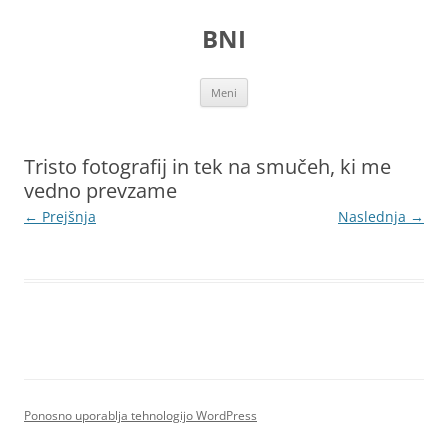
Preskoči
na
BNI
vsebino
Meni
Tristo fotografij in tek na smučeh, ki me
vedno prevzame
← Prejšnja
Naslednja →
Ponosno uporablja tehnologijo WordPress