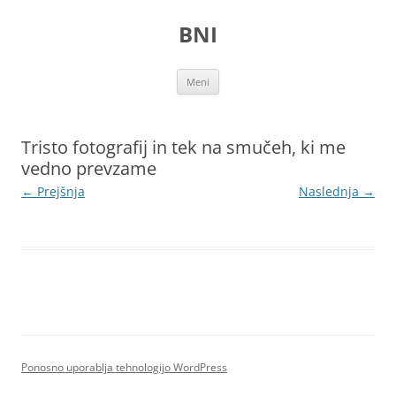
Preskoči
na
BNI
vsebino
Meni
Tristo fotografij in tek na smučeh, ki me
vedno prevzame
← Prejšnja
Naslednja →
Ponosno uporablja tehnologijo WordPress