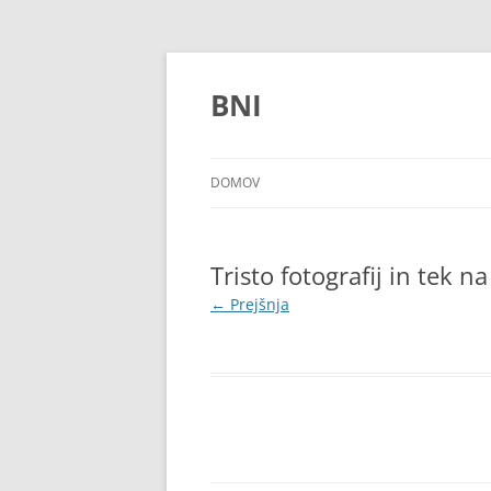
Preskoči
na
vsebino
BNI
DOMOV
Tristo fotografij in tek
← Prejšnja