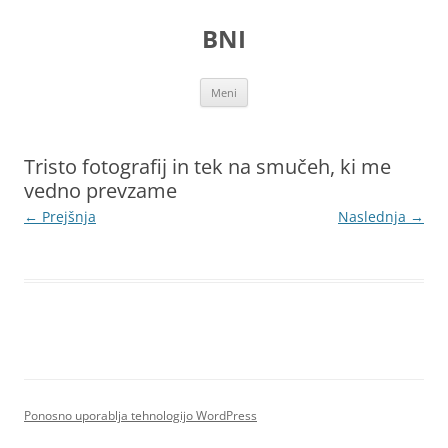
Preskoči
na
BNI
vsebino
Meni
Tristo fotografij in tek na smučeh, ki me
vedno prevzame
← Prejšnja
Naslednja →
Ponosno uporablja tehnologijo WordPress