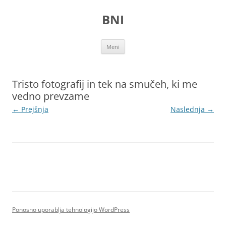
Preskoči
na
BNI
vsebino
Meni
Tristo fotografij in tek na smučeh, ki me
vedno prevzame
← Prejšnja
Naslednja →
Ponosno uporablja tehnologijo WordPress