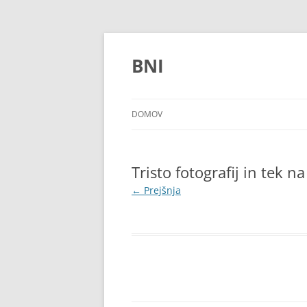
Preskoči
na
vsebino
BNI
DOMOV
Tristo fotografij in tek
← Prejšnja