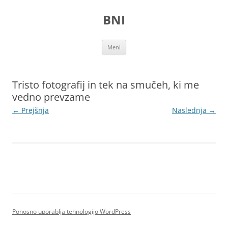
Preskoči
na
BNI
vsebino
Meni
Tristo fotografij in tek na smučeh, ki me
vedno prevzame
← Prejšnja
Naslednja →
Ponosno uporablja tehnologijo WordPress