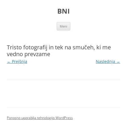
Preskoči
na
BNI
vsebino
Meni
Tristo fotografij in tek na smučeh, ki me
vedno prevzame
← Prejšnja
Naslednja →
Ponosno uporablja tehnologijo WordPress