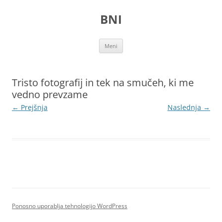
Preskoči
na
BNI
vsebino
Meni
Tristo fotografij in tek na smučeh, ki me
vedno prevzame
← Prejšnja
Naslednja →
Ponosno uporablja tehnologijo WordPress