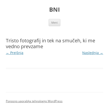
Preskoči
na
BNI
vsebino
Meni
Tristo fotografij in tek na smučeh, ki me
vedno prevzame
← Prejšnja
Naslednja →
Ponosno uporablja tehnologijo WordPress