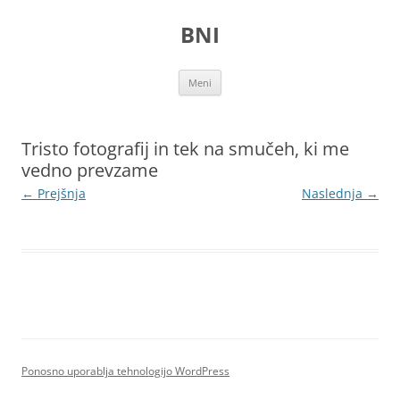
Preskoči
na
BNI
vsebino
Meni
Tristo fotografij in tek na smučeh, ki me
vedno prevzame
← Prejšnja
Naslednja →
Ponosno uporablja tehnologijo WordPress