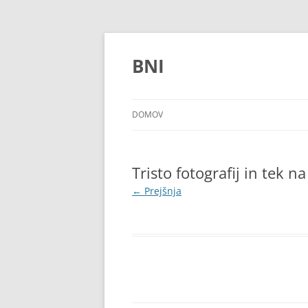
Preskoči
na
vsebino
BNI
DOMOV
Tristo fotografij in tek
← Prejšnja