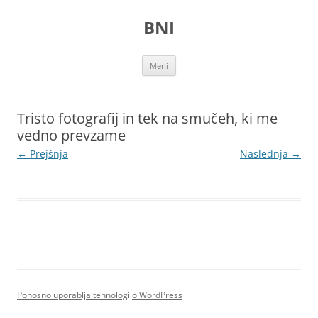
Preskoči
na
BNI
vsebino
Meni
Tristo fotografij in tek na smučeh, ki me
vedno prevzame
← Prejšnja
Naslednja →
Ponosno uporablja tehnologijo WordPress