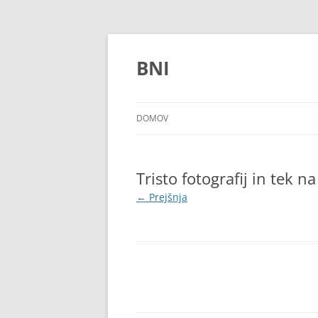
Preskoči
na
vsebino
BNI
DOMOV
Tristo fotografij in tek
← Prejšnja