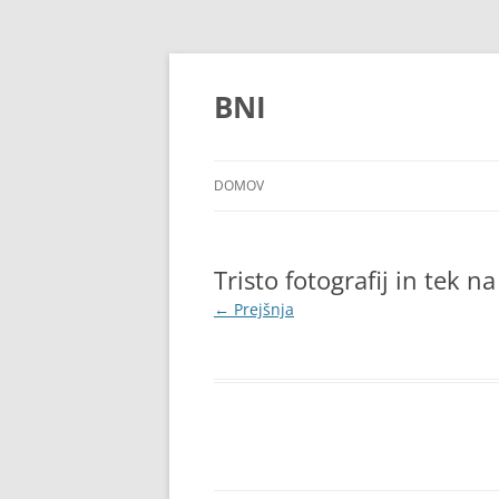
Preskoči
na
vsebino
BNI
DOMOV
Tristo fotografij in tek
← Prejšnja