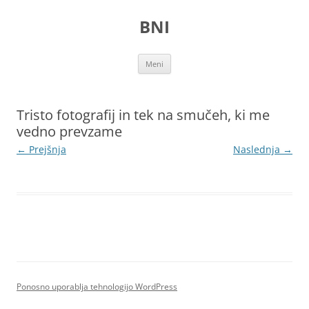
Preskoči
na
BNI
vsebino
Meni
Tristo fotografij in tek na smučeh, ki me
vedno prevzame
← Prejšnja
Naslednja →
Ponosno uporablja tehnologijo WordPress