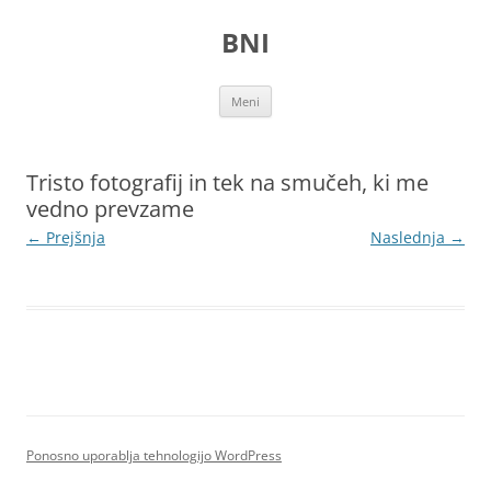
Preskoči
na
BNI
vsebino
Meni
Tristo fotografij in tek na smučeh, ki me
vedno prevzame
← Prejšnja
Naslednja →
Ponosno uporablja tehnologijo WordPress