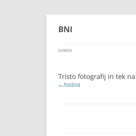
Preskoči
na
vsebino
BNI
DOMOV
Tristo fotografij in tek
← Prejšnja