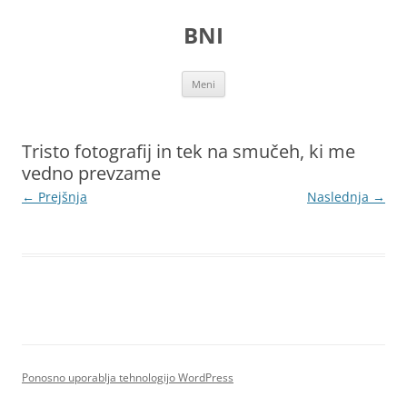
Preskoči
na
BNI
vsebino
Meni
Tristo fotografij in tek na smučeh, ki me
vedno prevzame
← Prejšnja
Naslednja →
Ponosno uporablja tehnologijo WordPress