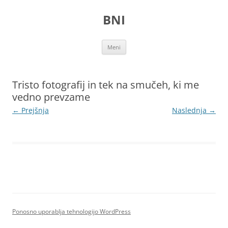
Preskoči
na
BNI
vsebino
Meni
Tristo fotografij in tek na smučeh, ki me
vedno prevzame
← Prejšnja
Naslednja →
Ponosno uporablja tehnologijo WordPress