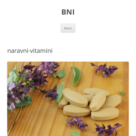
Preskoči
na
BNI
vsebino
Meni
naravni-vitamini